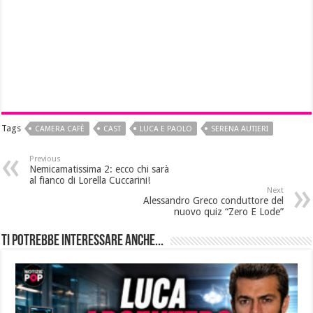
Tags
CAMERA CAFÈ
CAST
LUCA E PAOLO
SERENA AUTIERI
Previous
Nemicamatissima 2: ecco chi sarà
al fianco di Lorella Cuccarini!
Next
Alessandro Greco conduttore del
nuovo quiz “Zero E Lode”
Ti potrebbe interessare anche...