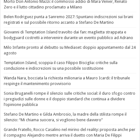
Morto Don Antonio Mazzi: il commosso addio di Mara Venier, Renato
Zero e il lutto cittadino proclamato a Milano
Belen Rodriguez punta a Sanremo 2027: Spuntano indiscrezioni sui brani
registrati e sul possibile ritorno accanto a Stefano De Martino
Giovanni di Temptation Island travolto dai fan: maglietta strappata e
bodyguard costretti a intervenire durante un evento pubblico ad Adrano
Milo Infante pronto al debutto su Mediaset: doppio appuntamento dal 24
agosto
Temptation Island, scoppia il caso Filippo Bisciglia: critiche sulla
conduzione e indiscrezioni su una possibile sostituzione
Wanda Nara, bocciata la richiesta milionaria a Mauro Icardi: il tribunale
respinge il mantenimento provvisorio
Sonia Bruganelli rompe il silenzio sulle critiche social: il duro sfogo contro
i pregiudizi sulle donne e il doppio standard che continua a dividere
l’opinione pubblica
Stefano De Martino e Gilda Ambrosio, la madre della stilista rompe il
silenzio: “Mi chiama suocera, si vogliono bene davvero”
Grande Fratello, Rocco Casalino nel mirino del reality: proposta anche per
il compagno Alejandro mentre arriva il duetto con Maria De Filippi