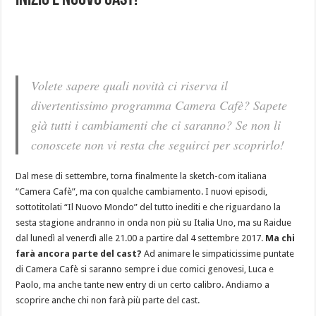
inizio e nuovo cast!
Volete sapere quali novità ci riserva il
divertentissimo programma Camera Cafè? Sapete
già tutti i cambiamenti che ci saranno? Se non li
conoscete non vi resta che seguirci per scoprirlo!
Dal mese di settembre, torna finalmente la sketch-com italiana
“Camera Cafè”, ma con qualche cambiamento. I nuovi episodi,
sottotitolati “Il Nuovo Mondo” del tutto inediti e che riguardano la
sesta stagione andranno in onda non più su Italia Uno, ma su Raidue
dal lunedì al venerdì alle 21.00 a partire dal 4 settembre 2017.
Ma chi
farà ancora parte del cast?
Ad animare le simpaticissime puntate
di Camera Cafè si saranno sempre i due comici genovesi, Luca e
Paolo, ma anche tante new entry di un certo calibro. Andiamo a
scoprire anche chi non farà più parte del cast.