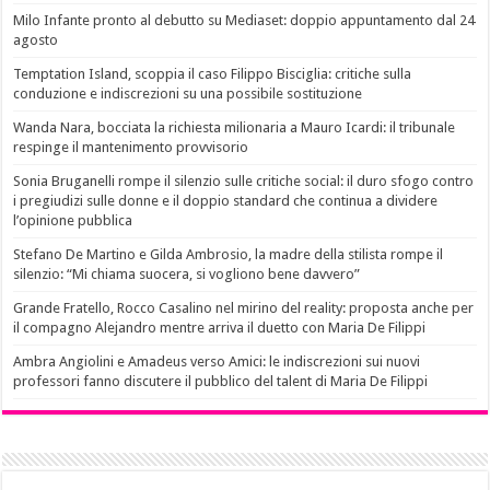
Milo Infante pronto al debutto su Mediaset: doppio appuntamento dal 24
agosto
Temptation Island, scoppia il caso Filippo Bisciglia: critiche sulla
conduzione e indiscrezioni su una possibile sostituzione
Wanda Nara, bocciata la richiesta milionaria a Mauro Icardi: il tribunale
respinge il mantenimento provvisorio
Sonia Bruganelli rompe il silenzio sulle critiche social: il duro sfogo contro
i pregiudizi sulle donne e il doppio standard che continua a dividere
l’opinione pubblica
Stefano De Martino e Gilda Ambrosio, la madre della stilista rompe il
silenzio: “Mi chiama suocera, si vogliono bene davvero”
Grande Fratello, Rocco Casalino nel mirino del reality: proposta anche per
il compagno Alejandro mentre arriva il duetto con Maria De Filippi
Ambra Angiolini e Amadeus verso Amici: le indiscrezioni sui nuovi
professori fanno discutere il pubblico del talent di Maria De Filippi