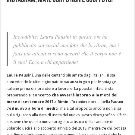
Instagram, ma il corpo non è suo! Foto!
Incredibile! Laura Pausini in queste ore ha
pubblicato sui social una foto che la ritrae, ma i
fans più attenti si sono accorti che il corpo non è
il suo! Ecco a chi appartiene!
Laura Pausini
, una delle cantanti più amate dagli italiani, si sta
concedendo le ultime giornate in vacanza in giro per le spiagge
italiane prima di riprendere a lavorare. La popstar infatti si sta
preparando al
concerto che avverrà intorno alla metà del
mese di settembre 2017 a Rimini
. In cantiere per la bella Pausini
c’è il
nuovo album di inediti
, ma a tal proposito ancora non si sa
nulla riguardo alla data di uscita del nuovo lavoro discografico. C’è chi
sostiene che questo nuovo progetto artistico della cantante di
Solarolo uscirà allo scoperto all’inizio del 2018, mentre c’è chi ipotizza
alla fine dell’autunno del prossimo anno. L’unica cosa certa è che la