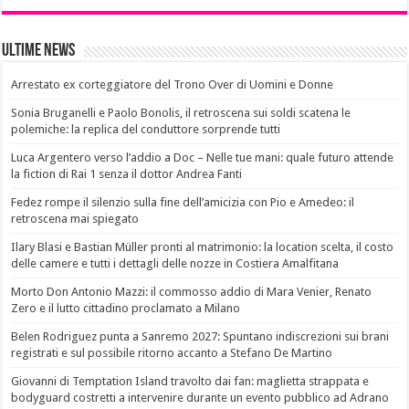
Ultime News
Arrestato ex corteggiatore del Trono Over di Uomini e Donne
Sonia Bruganelli e Paolo Bonolis, il retroscena sui soldi scatena le
polemiche: la replica del conduttore sorprende tutti
Luca Argentero verso l’addio a Doc – Nelle tue mani: quale futuro attende
la fiction di Rai 1 senza il dottor Andrea Fanti
Fedez rompe il silenzio sulla fine dell’amicizia con Pio e Amedeo: il
retroscena mai spiegato
Ilary Blasi e Bastian Müller pronti al matrimonio: la location scelta, il costo
delle camere e tutti i dettagli delle nozze in Costiera Amalfitana
Morto Don Antonio Mazzi: il commosso addio di Mara Venier, Renato
Zero e il lutto cittadino proclamato a Milano
Belen Rodriguez punta a Sanremo 2027: Spuntano indiscrezioni sui brani
registrati e sul possibile ritorno accanto a Stefano De Martino
Giovanni di Temptation Island travolto dai fan: maglietta strappata e
bodyguard costretti a intervenire durante un evento pubblico ad Adrano