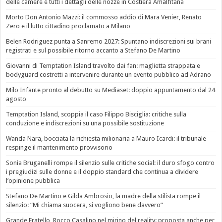
delle camere e tutti i dettagli delle nozze in Costiera Amalfitana
Morto Don Antonio Mazzi: il commosso addio di Mara Venier, Renato
Zero e il lutto cittadino proclamato a Milano
Belen Rodriguez punta a Sanremo 2027: Spuntano indiscrezioni sui brani
registrati e sul possibile ritorno accanto a Stefano De Martino
Giovanni di Temptation Island travolto dai fan: maglietta strappata e
bodyguard costretti a intervenire durante un evento pubblico ad Adrano
Milo Infante pronto al debutto su Mediaset: doppio appuntamento dal 24
agosto
Temptation Island, scoppia il caso Filippo Bisciglia: critiche sulla
conduzione e indiscrezioni su una possibile sostituzione
Wanda Nara, bocciata la richiesta milionaria a Mauro Icardi: il tribunale
respinge il mantenimento provvisorio
Sonia Bruganelli rompe il silenzio sulle critiche social: il duro sfogo contro
i pregiudizi sulle donne e il doppio standard che continua a dividere
l’opinione pubblica
Stefano De Martino e Gilda Ambrosio, la madre della stilista rompe il
silenzio: “Mi chiama suocera, si vogliono bene davvero”
Grande Fratello, Rocco Casalino nel mirino del reality: proposta anche per