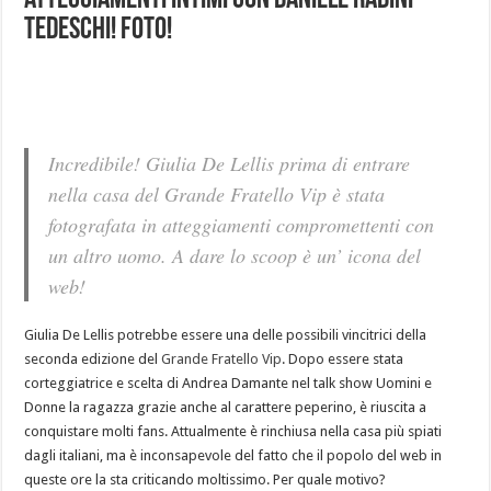
atteggiamenti intimi con Daniele Radini
Tedeschi! Foto!
Incredibile! Giulia De Lellis prima di entrare
nella casa del Grande Fratello Vip è stata
fotografata in atteggiamenti compromettenti con
un altro uomo. A dare lo scoop è un’ icona del
web!
Giulia De Lellis potrebbe essere una delle possibili vincitrici della
seconda edizione del
Grande Fratello Vip
. Dopo essere stata
corteggiatrice e scelta di Andrea Damante nel talk show Uomini e
Donne la ragazza grazie anche al carattere peperino, è riuscita a
conquistare molti fans. Attualmente è rinchiusa nella casa più spiati
dagli italiani, ma è inconsapevole del fatto che il popolo del web in
queste ore la sta criticando moltissimo. Per quale motivo?