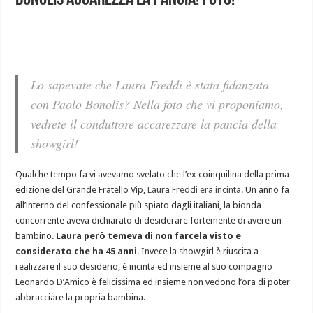
Bonolis accarezza la pancia! Foto!
Lo sapevate che Laura Freddi è stata fidanzata
con Paolo Bonolis? Nella foto che vi proponiamo,
vedrete il conduttore accarezzare la pancia della
showgirl!
Qualche tempo fa vi avevamo svelato che l’ex coinquilina della prima
edizione del Grande Fratello Vip,
Laura Freddi era incinta
. Un anno fa
all’interno del confessionale più spiato dagli italiani, la bionda
concorrente aveva dichiarato di desiderare fortemente di avere un
bambino.
Laura però temeva di non farcela visto e
considerato che ha 45 anni
. Invece la showgirl è riuscita a
realizzare il suo desiderio, è incinta ed insieme al suo compagno
Leonardo D’Amico è felicissima ed insieme non vedono l’ora di poter
abbracciare la propria bambina.