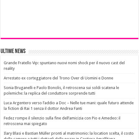
Ultime News
Grande Fratello Vip: spuntano nuovi nomi shock per il nuovo cast del
reality
Arrestato ex corteggiatore del Trono Over di Uomini e Donne
Sonia Bruganelli e Paolo Bonolis, il retroscena sui soldi scatena le
polemiche: la replica del conduttore sorprende tutti
Luca Argentero verso l’addio a Doc – Nelle tue mani: quale futuro attende
la fiction di Rai 1 senza il dottor Andrea Fanti
Fedez rompe il silenzio sulla fine dell’amicizia con Pio e Amedeo: il
retroscena mai spiegato
Ilary Blasi e Bastian Müller pronti al matrimonio: la location scelta, il costo
delle camere e tutti i dettagli delle nozze in Costiera Amalfitana