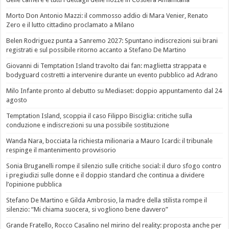
Morto Don Antonio Mazzi: il commosso addio di Mara Venier, Renato
Zero e il lutto cittadino proclamato a Milano
Belen Rodriguez punta a Sanremo 2027: Spuntano indiscrezioni sui brani
registrati e sul possibile ritorno accanto a Stefano De Martino
Giovanni di Temptation Island travolto dai fan: maglietta strappata e
bodyguard costretti a intervenire durante un evento pubblico ad Adrano
Milo Infante pronto al debutto su Mediaset: doppio appuntamento dal 24
agosto
Temptation Island, scoppia il caso Filippo Bisciglia: critiche sulla
conduzione e indiscrezioni su una possibile sostituzione
Wanda Nara, bocciata la richiesta milionaria a Mauro Icardi: il tribunale
respinge il mantenimento provvisorio
Sonia Bruganelli rompe il silenzio sulle critiche social: il duro sfogo contro
i pregiudizi sulle donne e il doppio standard che continua a dividere
l’opinione pubblica
Stefano De Martino e Gilda Ambrosio, la madre della stilista rompe il
silenzio: “Mi chiama suocera, si vogliono bene davvero”
Grande Fratello, Rocco Casalino nel mirino del reality: proposta anche per