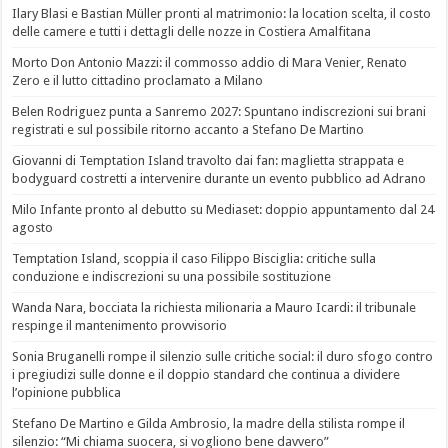
Ilary Blasi e Bastian Müller pronti al matrimonio: la location scelta, il costo
delle camere e tutti i dettagli delle nozze in Costiera Amalfitana
Morto Don Antonio Mazzi: il commosso addio di Mara Venier, Renato
Zero e il lutto cittadino proclamato a Milano
Belen Rodriguez punta a Sanremo 2027: Spuntano indiscrezioni sui brani
registrati e sul possibile ritorno accanto a Stefano De Martino
Giovanni di Temptation Island travolto dai fan: maglietta strappata e
bodyguard costretti a intervenire durante un evento pubblico ad Adrano
Milo Infante pronto al debutto su Mediaset: doppio appuntamento dal 24
agosto
Temptation Island, scoppia il caso Filippo Bisciglia: critiche sulla
conduzione e indiscrezioni su una possibile sostituzione
Wanda Nara, bocciata la richiesta milionaria a Mauro Icardi: il tribunale
respinge il mantenimento provvisorio
Sonia Bruganelli rompe il silenzio sulle critiche social: il duro sfogo contro
i pregiudizi sulle donne e il doppio standard che continua a dividere
l’opinione pubblica
Stefano De Martino e Gilda Ambrosio, la madre della stilista rompe il
silenzio: “Mi chiama suocera, si vogliono bene davvero”