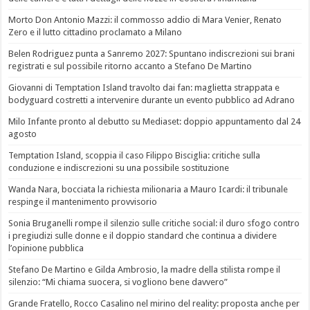
Morto Don Antonio Mazzi: il commosso addio di Mara Venier, Renato
Zero e il lutto cittadino proclamato a Milano
Belen Rodriguez punta a Sanremo 2027: Spuntano indiscrezioni sui brani
registrati e sul possibile ritorno accanto a Stefano De Martino
Giovanni di Temptation Island travolto dai fan: maglietta strappata e
bodyguard costretti a intervenire durante un evento pubblico ad Adrano
Milo Infante pronto al debutto su Mediaset: doppio appuntamento dal 24
agosto
Temptation Island, scoppia il caso Filippo Bisciglia: critiche sulla
conduzione e indiscrezioni su una possibile sostituzione
Wanda Nara, bocciata la richiesta milionaria a Mauro Icardi: il tribunale
respinge il mantenimento provvisorio
Sonia Bruganelli rompe il silenzio sulle critiche social: il duro sfogo contro
i pregiudizi sulle donne e il doppio standard che continua a dividere
l’opinione pubblica
Stefano De Martino e Gilda Ambrosio, la madre della stilista rompe il
silenzio: “Mi chiama suocera, si vogliono bene davvero”
Grande Fratello, Rocco Casalino nel mirino del reality: proposta anche per