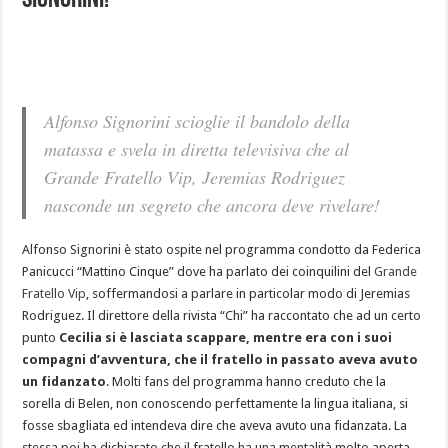
Signorini!
Alfonso Signorini scioglie il bandolo della
matassa e svela in diretta televisiva che al
Grande Fratello Vip, Jeremias Rodriguez
nasconde un segreto che ancora deve rivelare!
Alfonso Signorini è stato ospite nel programma condotto da Federica
Panicucci “Mattino Cinque” dove ha parlato dei coinquilini del
Grande
Fratello Vip
, soffermandosi a parlare in particolar modo di Jeremias
Rodriguez. Il direttore della rivista “Chi” ha raccontato che ad un certo
punto
Cecilia si è lasciata scappare, mentre era con i suoi
compagni d’avventura, che il fratello in passato aveva avuto
un fidanzato
. Molti fans del programma hanno creduto che la
sorella di Belen, non conoscendo perfettamente la lingua italiana, si
fosse sbagliata ed intendeva dire che aveva avuto una fidanzata. La
stessa poi ha dichiarato che il fratello ha una mentalità molto aperta.