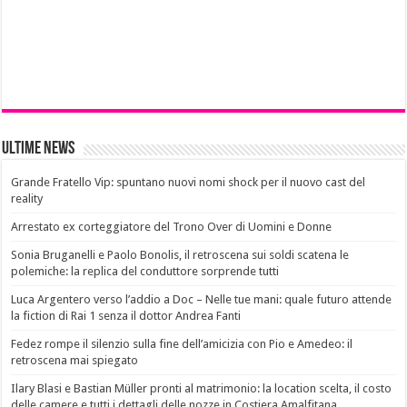
Ultime News
Grande Fratello Vip: spuntano nuovi nomi shock per il nuovo cast del
reality
Arrestato ex corteggiatore del Trono Over di Uomini e Donne
Sonia Bruganelli e Paolo Bonolis, il retroscena sui soldi scatena le
polemiche: la replica del conduttore sorprende tutti
Luca Argentero verso l’addio a Doc – Nelle tue mani: quale futuro attende
la fiction di Rai 1 senza il dottor Andrea Fanti
Fedez rompe il silenzio sulla fine dell’amicizia con Pio e Amedeo: il
retroscena mai spiegato
Ilary Blasi e Bastian Müller pronti al matrimonio: la location scelta, il costo
delle camere e tutti i dettagli delle nozze in Costiera Amalfitana