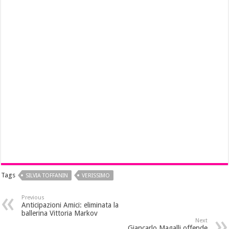
Tags
SILVIA TOFFANIN
VERISSIMO
Previous
Anticipazioni Amici: eliminata la
ballerina Vittoria Markov
Next
Giancarlo Magalli offende