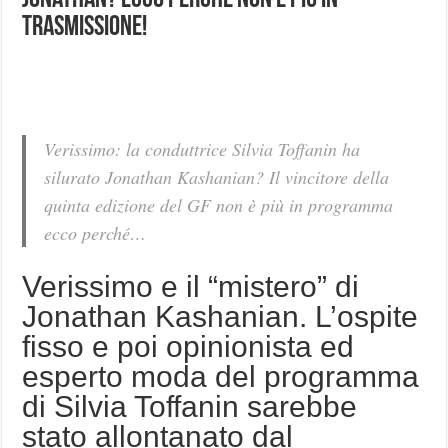
Jonathan? Ecco perché non è più in
trasmissione!
Verissimo: la conduttrice Silvia Toffanin ha
silurato Jonathan Kashanian? Il vincitore della
quinta edizione del GF non è più in programma
ecco perché…
Verissimo e il “mistero” di
Jonathan Kashanian. L’ospite
fisso e poi opinionista ed
esperto moda del programma
di Silvia Toffanin sarebbe
stato allontanato dal