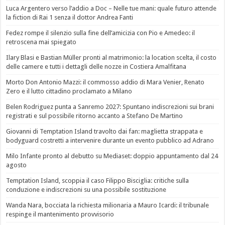
Luca Argentero verso l’addio a Doc – Nelle tue mani: quale futuro attende
la fiction di Rai 1 senza il dottor Andrea Fanti
Fedez rompe il silenzio sulla fine dell’amicizia con Pio e Amedeo: il
retroscena mai spiegato
Ilary Blasi e Bastian Müller pronti al matrimonio: la location scelta, il costo
delle camere e tutti i dettagli delle nozze in Costiera Amalfitana
Morto Don Antonio Mazzi: il commosso addio di Mara Venier, Renato
Zero e il lutto cittadino proclamato a Milano
Belen Rodriguez punta a Sanremo 2027: Spuntano indiscrezioni sui brani
registrati e sul possibile ritorno accanto a Stefano De Martino
Giovanni di Temptation Island travolto dai fan: maglietta strappata e
bodyguard costretti a intervenire durante un evento pubblico ad Adrano
Milo Infante pronto al debutto su Mediaset: doppio appuntamento dal 24
agosto
Temptation Island, scoppia il caso Filippo Bisciglia: critiche sulla
conduzione e indiscrezioni su una possibile sostituzione
Wanda Nara, bocciata la richiesta milionaria a Mauro Icardi: il tribunale
respinge il mantenimento provvisorio