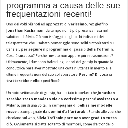
programma a causa delle sue
frequentazioni recenti!
Uno dei volti più noti ed apprezzati di
Verissimo
, l’ex gieffino
Jonathan Kashanian,
da tempo non è più presenza fissa nel
salottino di Silvia. Ciò non è sfuggito agli occhi indiscreti dei
telespettatori che il sabato pomeriggio sono soliti sintonizzarsi su
Canale 5
per seguire il programma di gossip della Toffanin
.
Cosa è successo? Perché l’inviato non appare più in trasmissione?
Ultimamente, i due sono balzati agli onori del gossip in quanto la
conduttrice pare aver mostrato una certa riluttanza in merito alle
ultime frequentazioni del suo collaboratore.
Perché? Di cosa si
tratterebbe nello specifico?
Un noto settimanale di gossip, ha lasciato trapelare che
Jonathan
sarebbe stato mandato via da Verissimo perché avvistato a
Milano
, più di una volta,
in compagnia di bellissime modelle
russe
accompagnate
da uomini d’affari arabi.
Stando alle voci che
circolano sul web,
Silvia Toffanin pare non aver gradito tutto
ciò.
Ovviamente si tratta soltanto di mormorii, come d’altronde lo