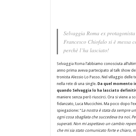
Selvaggia Roma ex protagonista 
Francesco Chiofalo si è messa co
perchè l’ha lasciato!
Selvaggia Roma
l’abbiamo conosciuta all’ulti
anno prima aveva partecipato al talk show de
tronista Alessio Lo Passo. Nel villaggio delle
nella rete di una single.
Da quel momento in
quando Selvaggia lo ha lasciato defini
maniere senza però riuscirci. Ora si viene a scop
fidanzato, Luca Muccichini. Ma poco dopo l’ex
spiegazione: “
La nostra è stata da sempre un
ogni cosa sbagliata che succedeva tra noi. Per
superati. Non mi aspettavo un cambio repent
che mi sia stato comunicato forte e chiaro, m