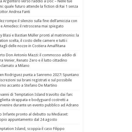
a Argentero verso l’addio a Doc – Nelle tue
i: quale futuro attende la fiction di Rai 1 senza
dottor Andrea Fanti
ez rompe il silenzio sulla fine dell’amicizia con
 e Amedeo: il retroscena mai spiegato
ry Blasi e Bastian Müller pronti al matrimonio: la
ation scelta, il costo delle camere e tutti i
tagli delle nozze in Costiera Amalfitana
to Don Antonio Mazzi: il commosso addio di
a Venier, Renato Zero e il lutto cittadino
clamato a Milano
en Rodriguez punta a Sanremo 2027: Spuntano
iscrezioni sui brani registrati e sul possibile
orno accanto a Stefano De Martino
vanni di Temptation Island travolto dai fan:
lietta strappata e bodyguard costretti a
ervenire durante un evento pubblico ad Adrano
o Infante pronto al debutto su Mediaset:
ppio appuntamento dal 24 agosto
ptation Island, scoppia il caso Filippo