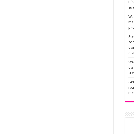
Bis
su 
Wan
Mau
pro
Son
soc
don
div
Ste
del
si 
Gra
rea
men