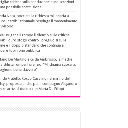
ciglia: critiche sulla conduzione e indiscrezioni
una possibile sostituzione
da Nara, bocciata la richiesta milionaria a
ro Icardi: il tribunale respinge il mantenimento
vvisorio
ia Bruganelli rompe il silenzio sulle critiche
ial: il duro sfogo contro i pregiudizi sulle
ne e il doppio standard che continua a
idere l’opinione pubblica
fano De Martino e Gilda Ambrosio, la madre
la stilista rompe il silenzio: “Mi chiama suocera,
vogliono bene davvero”
nde Fratello, Rocco Casalino nel mirino del
lity: proposta anche per il compagno Alejandro
tre arriva il duetto con Maria De Filippi