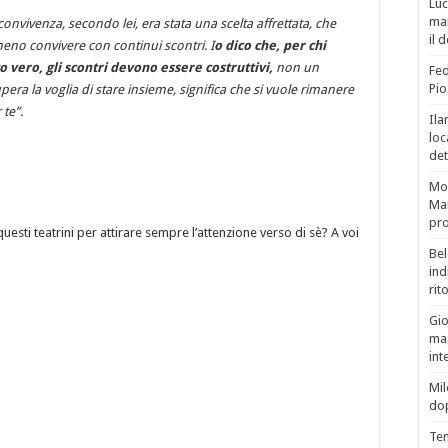
Luc
man
vivenza, secondo lei, era stata una scelta affrettata, che
il 
no convivere con continui scontri. I
o dico che, per chi
vero, gli scontri devono essere costruttivi,
non un
Fed
Pio
upera la voglia di stare insieme, significa che si vuole rimanere
 te”.
Ila
loc
det
Mor
Mar
pro
sti teatrini per attirare sempre l’attenzione verso di sè? A voi
Bel
ind
rit
Gio
mag
int
Mil
do
Tem