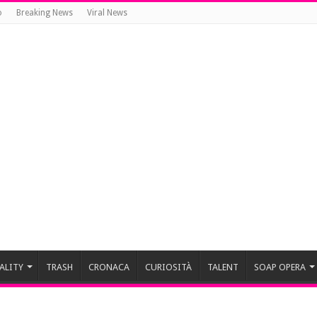
o
Breaking News
Viral News
ALITY
TRASH
CRONACA
CURIOSITÀ
TALENT
SOAP OPERA