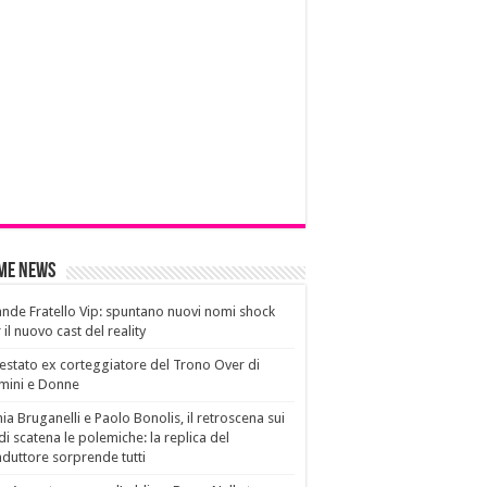
ime News
nde Fratello Vip: spuntano nuovi nomi shock
 il nuovo cast del reality
estato ex corteggiatore del Trono Over di
mini e Donne
ia Bruganelli e Paolo Bonolis, il retroscena sui
di scatena le polemiche: la replica del
duttore sorprende tutti