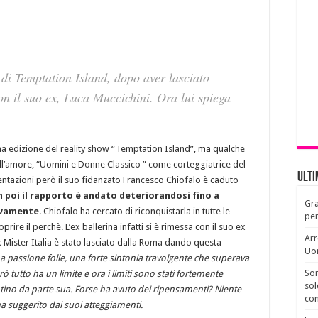
di Temptation Island, dopo aver lasciato
n il suo ex, Luca Muccichini. Ora lui spiega
ma edizione del reality show “Temptation Island”, ma qualche
ll’amore, “Uomini e Donne Classico ” come corteggiatrice del
Ult
 tentazioni però il suo fidanzato Francesco Chiofalo è caduto
 poi il rapporto è andato deteriorandosi fino a
Gra
tivamente
. Chiofalo ha cercato di riconquistarla in tutte le
per
rire il perchè. L’ex ballerina infatti si è rimessa con il suo ex
Arr
 Mister Italia è stato lasciato dalla Roma dando questa
Uo
a passione folle, una forte sintonia travolgente che superava
Son
ò tutto ha un limite e ora i limiti sono stati fortemente
sol
ino da parte sua. Forse ha avuto dei ripensamenti? Niente
con
a suggerito dai suoi atteggiamenti.