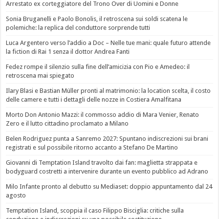
Arrestato ex corteggiatore del Trono Over di Uomini e Donne
Sonia Bruganelli e Paolo Bonolis, il retroscena sui soldi scatena le
polemiche: la replica del conduttore sorprende tutti
Luca Argentero verso l’addio a Doc – Nelle tue mani: quale futuro attende
la fiction di Rai 1 senza il dottor Andrea Fanti
Fedez rompe il silenzio sulla fine dell’amicizia con Pio e Amedeo: il
retroscena mai spiegato
Ilary Blasi e Bastian Müller pronti al matrimonio: la location scelta, il costo
delle camere e tutti i dettagli delle nozze in Costiera Amalfitana
Morto Don Antonio Mazzi: il commosso addio di Mara Venier, Renato
Zero e il lutto cittadino proclamato a Milano
Belen Rodriguez punta a Sanremo 2027: Spuntano indiscrezioni sui brani
registrati e sul possibile ritorno accanto a Stefano De Martino
Giovanni di Temptation Island travolto dai fan: maglietta strappata e
bodyguard costretti a intervenire durante un evento pubblico ad Adrano
Milo Infante pronto al debutto su Mediaset: doppio appuntamento dal 24
agosto
Temptation Island, scoppia il caso Filippo Bisciglia: critiche sulla