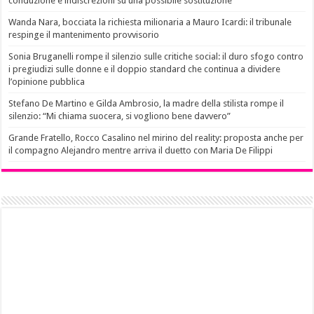
conduzione e indiscrezioni su una possibile sostituzione
Wanda Nara, bocciata la richiesta milionaria a Mauro Icardi: il tribunale
respinge il mantenimento provvisorio
Sonia Bruganelli rompe il silenzio sulle critiche social: il duro sfogo contro
i pregiudizi sulle donne e il doppio standard che continua a dividere
l’opinione pubblica
Stefano De Martino e Gilda Ambrosio, la madre della stilista rompe il
silenzio: “Mi chiama suocera, si vogliono bene davvero”
Grande Fratello, Rocco Casalino nel mirino del reality: proposta anche per
il compagno Alejandro mentre arriva il duetto con Maria De Filippi