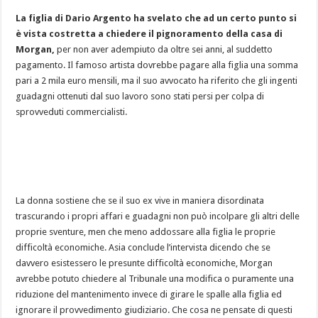
La figlia di Dario Argento ha svelato che ad un certo punto si
è vista costretta a chiedere il pignoramento della casa di
Morgan,
per non aver adempiuto da oltre sei anni, al suddetto
pagamento. Il famoso artista dovrebbe pagare alla figlia una somma
pari a 2 mila euro mensili, ma il suo avvocato ha riferito che gli ingenti
guadagni ottenuti dal suo lavoro sono stati persi per colpa di
sprovveduti commercialisti.
La donna sostiene che se il suo ex vive in maniera disordinata
trascurando i propri affari e guadagni non può incolpare gli altri delle
proprie sventure, men che meno addossare alla figlia le proprie
difficoltà economiche. Asia conclude l’intervista dicendo che se
davvero esistessero le presunte difficoltà economiche, Morgan
avrebbe potuto chiedere al Tribunale una modifica o puramente una
riduzione del mantenimento invece di girare le spalle alla figlia ed
ignorare il provvedimento giudiziario. Che cosa ne pensate di questi