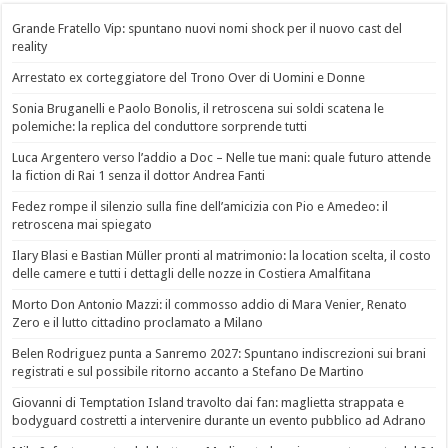
Grande Fratello Vip: spuntano nuovi nomi shock per il nuovo cast del
reality
Arrestato ex corteggiatore del Trono Over di Uomini e Donne
Sonia Bruganelli e Paolo Bonolis, il retroscena sui soldi scatena le
polemiche: la replica del conduttore sorprende tutti
Luca Argentero verso l’addio a Doc – Nelle tue mani: quale futuro attende
la fiction di Rai 1 senza il dottor Andrea Fanti
Fedez rompe il silenzio sulla fine dell’amicizia con Pio e Amedeo: il
retroscena mai spiegato
Ilary Blasi e Bastian Müller pronti al matrimonio: la location scelta, il costo
delle camere e tutti i dettagli delle nozze in Costiera Amalfitana
Morto Don Antonio Mazzi: il commosso addio di Mara Venier, Renato
Zero e il lutto cittadino proclamato a Milano
Belen Rodriguez punta a Sanremo 2027: Spuntano indiscrezioni sui brani
registrati e sul possibile ritorno accanto a Stefano De Martino
Giovanni di Temptation Island travolto dai fan: maglietta strappata e
bodyguard costretti a intervenire durante un evento pubblico ad Adrano