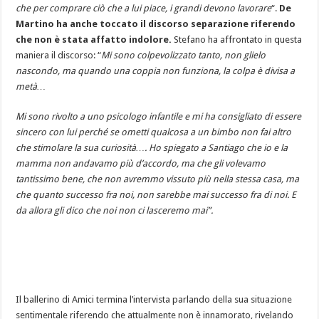
che per comprare ciò che a lui piace, i grandi devono lavorare
“.
De
Martino ha anche toccato il discorso separazione riferendo
che non è stata affatto indolore.
Stefano ha affrontato in questa
maniera il discorso: “
Mi sono colpevolizzato tanto, non glielo
nascondo, ma quando una coppia non funziona, la colpa è divisa a
metà…
Mi sono rivolto a uno psicologo infantile e mi ha consigliato di essere
sincero con lui perché se ometti qualcosa a un bimbo non fai altro
che stimolare la sua curiosità…. Ho spiegato a Santiago che io e la
mamma non andavamo più d’accordo, ma che gli volevamo
tantissimo bene, che non avremmo vissuto più nella stessa casa, ma
che quanto successo fra noi, non sarebbe mai successo fra di noi. E
da allora gli dico che noi non ci lasceremo mai”.
Il ballerino di Amici termina l’intervista parlando della sua situazione
sentimentale riferendo che attualmente non è innamorato, rivelando