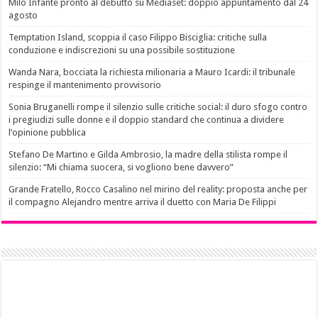
Milo Infante pronto al debutto su Mediaset: doppio appuntamento dal 24
agosto
Temptation Island, scoppia il caso Filippo Bisciglia: critiche sulla
conduzione e indiscrezioni su una possibile sostituzione
Wanda Nara, bocciata la richiesta milionaria a Mauro Icardi: il tribunale
respinge il mantenimento provvisorio
Sonia Bruganelli rompe il silenzio sulle critiche social: il duro sfogo contro
i pregiudizi sulle donne e il doppio standard che continua a dividere
l’opinione pubblica
Stefano De Martino e Gilda Ambrosio, la madre della stilista rompe il
silenzio: “Mi chiama suocera, si vogliono bene davvero”
Grande Fratello, Rocco Casalino nel mirino del reality: proposta anche per
il compagno Alejandro mentre arriva il duetto con Maria De Filippi