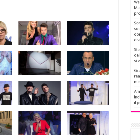
Wan
Mau
pro
Son
soc
don
div
Ste
del
si 
Gra
rea
men
Amb
ind
il 