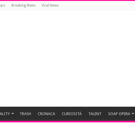
opo
Breaking News
Viral News
ALITY
TRASH
CRONACA
CURIOSITÀ
TALENT
SOAP OPERA