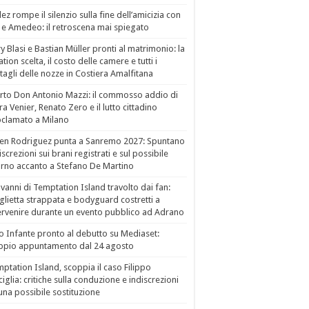
ez rompe il silenzio sulla fine dell’amicizia con
 e Amedeo: il retroscena mai spiegato
ry Blasi e Bastian Müller pronti al matrimonio: la
ation scelta, il costo delle camere e tutti i
tagli delle nozze in Costiera Amalfitana
to Don Antonio Mazzi: il commosso addio di
a Venier, Renato Zero e il lutto cittadino
clamato a Milano
en Rodriguez punta a Sanremo 2027: Spuntano
iscrezioni sui brani registrati e sul possibile
orno accanto a Stefano De Martino
vanni di Temptation Island travolto dai fan:
lietta strappata e bodyguard costretti a
ervenire durante un evento pubblico ad Adrano
o Infante pronto al debutto su Mediaset:
ppio appuntamento dal 24 agosto
ptation Island, scoppia il caso Filippo
ciglia: critiche sulla conduzione e indiscrezioni
una possibile sostituzione