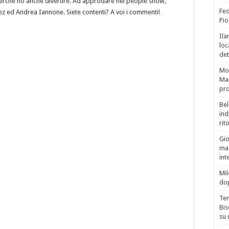
erchè no anche divertire. Ad approdare nel people show,
Fed
z ed Andrea Iannone. Siete contenti? A voi i commenti!
Pio
Ila
loc
det
Mor
Mar
pro
Bel
ind
rit
Gio
mag
int
Mil
do
Tem
Bis
su 