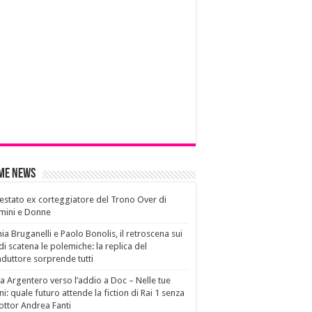
ime News
estato ex corteggiatore del Trono Over di
mini e Donne
ia Bruganelli e Paolo Bonolis, il retroscena sui
di scatena le polemiche: la replica del
duttore sorprende tutti
a Argentero verso l’addio a Doc – Nelle tue
i: quale futuro attende la fiction di Rai 1 senza
dottor Andrea Fanti