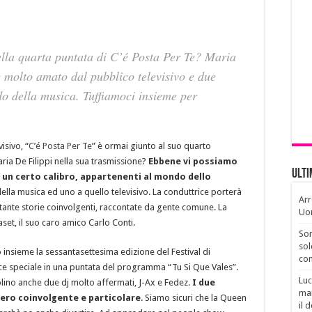
della quarta puntata di C’é Posta Per Te? Maria
e molto amato dal pubblico televisivo e due
o della musica. Tuffiamoci insieme per
isivo, “
C’é Posta Per Te
” è ormai giunto al suo quarto
ria De Filippi nella sua trasmissione?
Ebbene vi possiamo
Ult
i un certo calibro, appartenenti al mondo dello
 della musica ed uno a quello televisivo. La conduttrice porterà
Arr
 tante storie coinvolgenti, raccontate da gente comune. La
Uo
set, il suo caro amico Carlo Conti.
Son
sol
insieme la sessantasettesima edizione del Festival di
con
e speciale in una puntata del programma “Tu Si Que Vales”.
Luc
olino anche due dj molto affermati, J-Ax e Fedez.
I due
man
vero coinvolgente e particolare
. Siamo sicuri che la Queen
il 