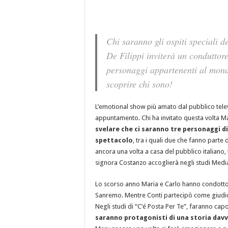
Chi saranno gli ospiti speciali 
De Filippi inviterà un conduttor
personaggi appartenenti al mond
scoprire chi sono!
L’emotional show più amato dal pubblico telev
appuntamento. Chi ha invitato questa volta Ma
svelare che ci saranno tre personaggi d
spettacolo
, tra i quali due che fanno parte
ancora una volta a casa del pubblico italiano,
signora Costanzo accoglierà negli studi Media
Lo scorso anno Maria e Carlo hanno condotto 
Sanremo. Mentre Conti partecipò come giudic
Negli studi di “C’é Posta Per Te”, faranno cap
saranno protagonisti di una storia dav