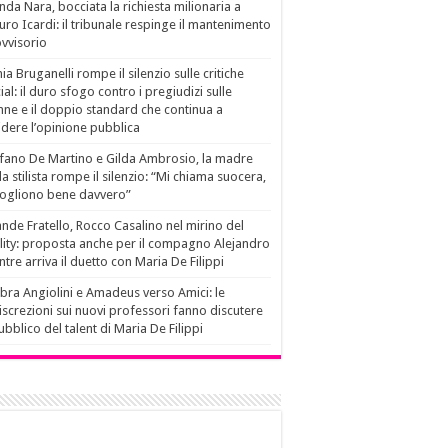
da Nara, bocciata la richiesta milionaria a
ro Icardi: il tribunale respinge il mantenimento
vvisorio
ia Bruganelli rompe il silenzio sulle critiche
ial: il duro sfogo contro i pregiudizi sulle
ne e il doppio standard che continua a
idere l’opinione pubblica
fano De Martino e Gilda Ambrosio, la madre
la stilista rompe il silenzio: “Mi chiama suocera,
vogliono bene davvero”
nde Fratello, Rocco Casalino nel mirino del
lity: proposta anche per il compagno Alejandro
tre arriva il duetto con Maria De Filippi
ra Angiolini e Amadeus verso Amici: le
iscrezioni sui nuovi professori fanno discutere
pubblico del talent di Maria De Filippi