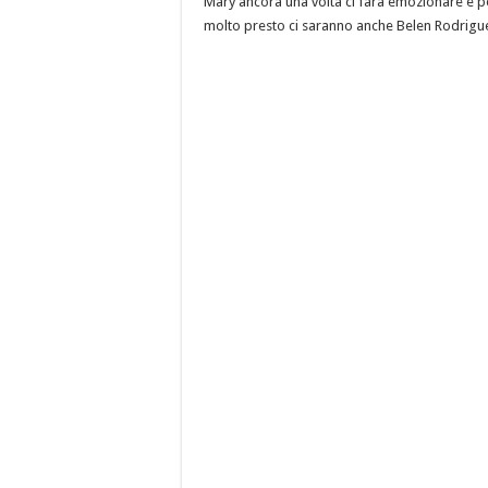
Mary ancora una volta ci farà emozionare e p
molto presto ci saranno anche Belen Rodrigue