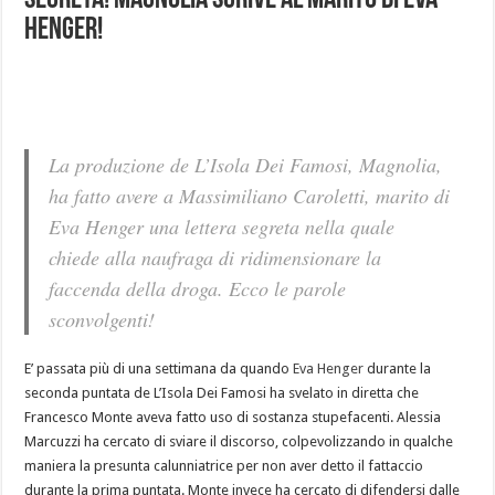
segreta! Magnolia scrive al marito di Eva
Henger!
La produzione de L’Isola Dei Famosi, Magnolia,
ha fatto avere a Massimiliano Caroletti, marito di
Eva Henger una lettera segreta nella quale
chiede alla naufraga di ridimensionare la
faccenda della droga. Ecco le parole
sconvolgenti!
E’ passata più di una settimana da quando
Eva Henger
durante la
seconda puntata de L’Isola Dei Famosi ha svelato in diretta che
Francesco Monte aveva fatto uso di sostanza stupefacenti. Alessia
Marcuzzi ha cercato di sviare il discorso, colpevolizzando in qualche
maniera la presunta calunniatrice per non aver detto il fattaccio
durante la prima puntata. Monte invece ha cercato di difendersi dalle