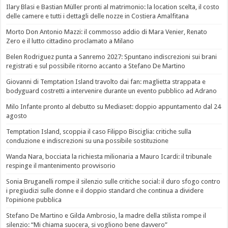
Ilary Blasi e Bastian Müller pronti al matrimonio: la location scelta, il costo
delle camere e tutti i dettagli delle nozze in Costiera Amalfitana
Morto Don Antonio Mazzi: il commosso addio di Mara Venier, Renato
Zero e il lutto cittadino proclamato a Milano
Belen Rodriguez punta a Sanremo 2027: Spuntano indiscrezioni sui brani
registrati e sul possibile ritorno accanto a Stefano De Martino
Giovanni di Temptation Island travolto dai fan: maglietta strappata e
bodyguard costretti a intervenire durante un evento pubblico ad Adrano
Milo Infante pronto al debutto su Mediaset: doppio appuntamento dal 24
agosto
Temptation Island, scoppia il caso Filippo Bisciglia: critiche sulla
conduzione e indiscrezioni su una possibile sostituzione
Wanda Nara, bocciata la richiesta milionaria a Mauro Icardi: il tribunale
respinge il mantenimento provvisorio
Sonia Bruganelli rompe il silenzio sulle critiche social: il duro sfogo contro
i pregiudizi sulle donne e il doppio standard che continua a dividere
l’opinione pubblica
Stefano De Martino e Gilda Ambrosio, la madre della stilista rompe il
silenzio: “Mi chiama suocera, si vogliono bene davvero”