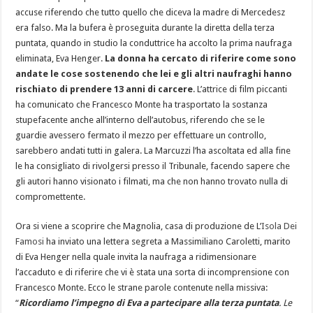
accuse riferendo che tutto quello che diceva la madre di Mercedesz
era falso. Ma la bufera è proseguita durante la diretta della terza
puntata, quando in studio la conduttrice ha accolto la prima naufraga
eliminata, Eva Henger.
La donna ha cercato di riferire come sono
andate le cose sostenendo che lei e gli altri naufraghi hanno
rischiato di prendere 13 anni di carcere
. L’attrice di film piccanti
ha comunicato che Francesco Monte ha trasportato la sostanza
stupefacente anche all’interno dell’autobus, riferendo che se le
guardie avessero fermato il mezzo per effettuare un controllo,
sarebbero andati tutti in galera. La Marcuzzi l’ha ascoltata ed alla fine
le ha consigliato di rivolgersi presso il Tribunale, facendo sapere che
gli autori hanno visionato i filmati, ma che non hanno trovato nulla di
compromettente.
Ora si viene a scoprire che Magnolia, casa di produzione de L’
Isola Dei
Famosi
ha inviato una lettera segreta a Massimiliano Caroletti, marito
di Eva Henger nella quale invita la naufraga a ridimensionare
l’accaduto e di riferire che vi è stata una sorta di incomprensione con
Francesco Monte. Ecco le strane parole contenute nella missiva:
“
Ricordiamo l’impegno di Eva a partecipare alla terza puntata
. Le