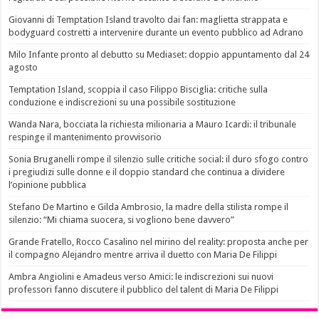
Giovanni di Temptation Island travolto dai fan: maglietta strappata e
bodyguard costretti a intervenire durante un evento pubblico ad Adrano
Milo Infante pronto al debutto su Mediaset: doppio appuntamento dal 24
agosto
Temptation Island, scoppia il caso Filippo Bisciglia: critiche sulla
conduzione e indiscrezioni su una possibile sostituzione
Wanda Nara, bocciata la richiesta milionaria a Mauro Icardi: il tribunale
respinge il mantenimento provvisorio
Sonia Bruganelli rompe il silenzio sulle critiche social: il duro sfogo contro
i pregiudizi sulle donne e il doppio standard che continua a dividere
l’opinione pubblica
Stefano De Martino e Gilda Ambrosio, la madre della stilista rompe il
silenzio: “Mi chiama suocera, si vogliono bene davvero”
Grande Fratello, Rocco Casalino nel mirino del reality: proposta anche per
il compagno Alejandro mentre arriva il duetto con Maria De Filippi
Ambra Angiolini e Amadeus verso Amici: le indiscrezioni sui nuovi
professori fanno discutere il pubblico del talent di Maria De Filippi