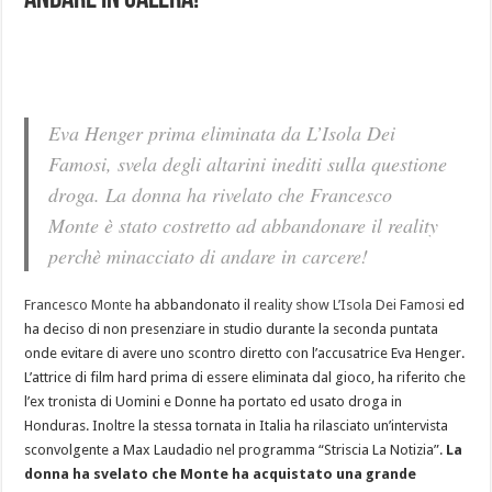
andare in galera!
Eva Henger prima eliminata da L’Isola Dei
Famosi, svela degli altarini inediti sulla questione
droga. La donna ha rivelato che Francesco
Monte è stato costretto ad abbandonare il reality
perchè minacciato di andare in carcere!
Francesco Monte
ha abbandonato il
reality show L’Isola Dei Famosi
ed
ha deciso di non presenziare in studio durante la seconda puntata
onde evitare di avere uno scontro diretto con l’accusatrice Eva Henger.
L’attrice di film hard prima di essere eliminata dal gioco, ha riferito che
l’ex tronista di Uomini e Donne ha portato ed usato droga in
Honduras. Inoltre la stessa tornata in Italia ha rilasciato un’intervista
sconvolgente a Max Laudadio nel programma “Striscia La Notizia”.
La
donna ha svelato che Monte ha acquistato una grande