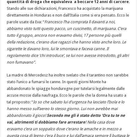
quantità di droga che equivaleva a beccare 12 anni di carcere
.
Stando alle sue dichiarazioni, Francesco ha acquistato la marijuana
direttamente in Honduras e non dall’Italia come si era pensato. Ecco le
parole usate da Eva: “
Francesco l’ha comprata lì davanti a noi,
abbiamo visto tutti questo pacco, un cuscinetto, di marijuana. C’era
tutto il gruppo, ancora non eravamo divisi, 17 persone più quelli
della redazione, c’erano due ragazzi che hanno visto anche loro. Le
sigarette le davano loro, lui le smontava e faceva canne. Il
regolamento dice ‘chi introduce’, se lui non avesse introdotto, gli altri
non fumavano”.
La madre di Mercedesz ha inoltre svelato che il tarantino non sarebbe
stato l’unico a fumarsi le canne. In questi giorni Monte ha
abbandonato le spiagge honduregne per tutelarsi legalmente dalle
accuse mosse dalla naufraga. Ecco le parole che la donna ha usato a
tal proposito: “
Io so che sabato lui d’urgenza ha lasciato l’Isola e lo
hanno messo sull’aereo lo stesso giorno. Lui non avrebbe mai
abbandonato il gioco!
Secondo me gli è stato detto ‘Ora tu te ne
vai, altrimenti ti dobbiamo fare arrestare
! Nella casa dove
eravamo c’era un soppalco dove c’erano le amache e in mezzo a
questa cosa di legno c’era il buco e lui dall’amaca sempre lì buttava le