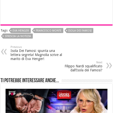
Tags
EVA HENGER
FRANCESCO MONTE
ISOLA DEI FAMOSI
STRISCIA LA NOTIZIA
Previous
Isola Dei Famosi: spunta una
lettera segreta! Magnolia scrive al
marito di Eva Henger!
Next
Filippo Nardi squalificato
dall’Isola dei Famosi?
Ti potrebbe interessare anche...