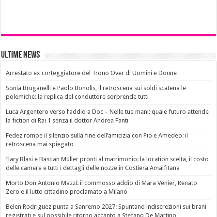
Ultime News
Arrestato ex corteggiatore del Trono Over di Uomini e Donne
Sonia Bruganelli e Paolo Bonolis, il retroscena sui soldi scatena le
polemiche: la replica del conduttore sorprende tutti
Luca Argentero verso l’addio a Doc – Nelle tue mani: quale futuro attende
la fiction di Rai 1 senza il dottor Andrea Fanti
Fedez rompe il silenzio sulla fine dell’amicizia con Pio e Amedeo: il
retroscena mai spiegato
Ilary Blasi e Bastian Müller pronti al matrimonio: la location scelta, il costo
delle camere e tutti i dettagli delle nozze in Costiera Amalfitana
Morto Don Antonio Mazzi: il commosso addio di Mara Venier, Renato
Zero e il lutto cittadino proclamato a Milano
Belen Rodriguez punta a Sanremo 2027: Spuntano indiscrezioni sui brani
registrati e sul possibile ritorno accanto a Stefano De Martino