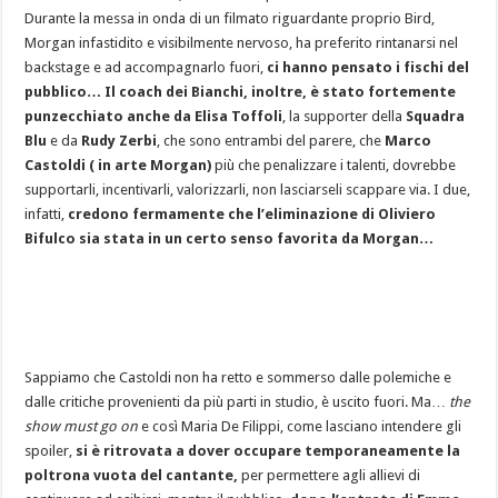
Durante la messa in onda di un filmato riguardante proprio Bird,
Morgan infastidito e visibilmente nervoso, ha preferito rintanarsi nel
backstage e ad accompagnarlo fuori,
ci hanno pensato i fischi del
pubblico… Il coach dei Bianchi, inoltre, è stato fortemente
punzecchiato anche da
Elisa Toffoli
, la supporter della
Squadra
Blu
e da
Rudy Zerbi
, che sono entrambi del parere, che
Marco
Castoldi ( in arte Morgan)
più che penalizzare i talenti, dovrebbe
supportarli, incentivarli, valorizzarli, non lasciarseli scappare via. I due,
infatti,
credono fermamente che l’eliminazione di Oliviero
Bifulco sia stata in un certo senso favorita da Morgan…
Sappiamo che Castoldi non ha retto e sommerso dalle polemiche e
dalle critiche provenienti da più parti in studio, è uscito fuori. Ma…
the
show must go on
e così Maria De Filippi, come lasciano intendere gli
spoiler,
si è ritrovata a dover occupare temporaneamente la
poltrona vuota del cantante,
per permettere agli allievi di