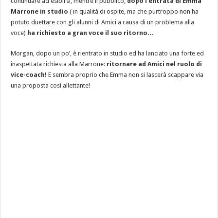
continuare ad esibirsi, mentre il pubblico,
dopo l’entrata di Emma
Marrone in studio
( in qualità di ospite, ma che purtroppo non ha
potuto duettare con gli alunni di Amici a causa di un problema alla
voce)
ha richiesto a gran voce il suo ritorno…
Morgan, dopo un po’, è rientrato in studio ed ha lanciato una forte ed
inaspettata richiesta alla Marrone:
ritornare ad Amici nel ruolo di
vice-coach!
E sembra proprio che Emma non si lascerà scappare via
una proposta così allettante!