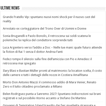
Ultime News
Grande Fratello Vip: spuntano nuovi nomi shock per il nuovo cast del
reality
Arrestato ex corteggiatore del Trono Over di Uomini e Donne
Sonia Bruganelli e Paolo Bonolis, il retroscena sui soldi scatena le
polemiche: la replica del conduttore sorprende tutti
Luca Argentero verso l’addio a Doc – Nelle tue mani: quale futuro attende
la fiction di Rai 1 senza il dottor Andrea Fanti
Fedez rompe il silenzio sulla fine dell’amicizia con Pio e Amedeo: il
retroscena mai spiegato
Ilary Blasi e Bastian Müller pronti al matrimonio: la location scelta, il costo
delle camere e tutti i dettagli delle nozze in Costiera Amalfitana
Morto Don Antonio Mazzi: il commosso addio di Mara Venier, Renato
Zero e il lutto cittadino proclamato a Milano
Belen Rodriguez punta a Sanremo 2027: Spuntano indiscrezioni sui brani
registrati e sul possibile ritorno accanto a Stefano De Martino
Giovanni di Temptation Island travolto dai fan: maglietta strappata e