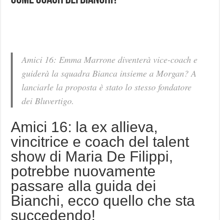
come coach dei Bianchi?
Amici 16: Emma Marrone diventerà vice-coach e
guiderà la squadra Bianca insieme a Morgan? A
lanciarle la proposta è stato lo stesso fondatore
dei Bluvertigo.
Amici 16: la ex allieva,
vincitrice e coach del talent
show di Maria De Filippi,
potrebbe nuovamente
passare alla guida dei
Bianchi, ecco quello che sta
succedendo!