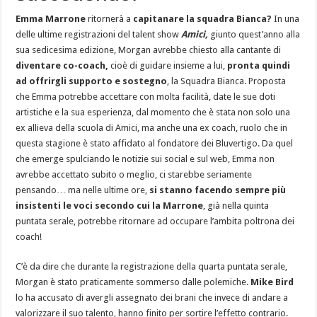
Emma Marrone
ritornerà a
capitanare la squadra Bianca?
In una
delle ultime registrazioni del talent show
Amici,
giunto quest’anno alla
sua sedicesima edizione, Morgan avrebbe chiesto alla cantante di
diventare co-coach,
cioè di guidare insieme a lui,
pronta quindi
ad offrirgli supporto e sostegno
, la Squadra Bianca. Proposta
che Emma potrebbe accettare con molta facilità, date le sue doti
artistiche e la sua esperienza, dal momento che è stata non solo una
ex allieva della scuola di Amici, ma anche una ex coach, ruolo che in
questa stagione è stato affidato al fondatore dei Bluvertigo. Da quel
che emerge spulciando le notizie sui social e sul web, Emma non
avrebbe accettato subito o meglio, ci starebbe seriamente
pensando… ma nelle ultime ore,
si stanno facendo sempre più
insistenti le voci secondo cui la Marrone
, già nella quinta
puntata serale, potrebbe ritornare ad occupare l’ambita poltrona dei
coach!
C’è da dire che durante la registrazione della quarta puntata serale,
Morgan è stato praticamente sommerso dalle polemiche.
Mike Bird
lo ha accusato di avergli assegnato dei brani che invece di andare a
valorizzare il suo talento, hanno finito per sortire l’effetto contrario.