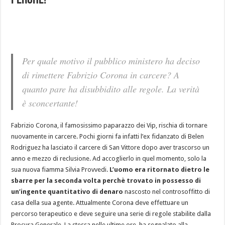
perchè!
Per quale motivo il pubblico ministero ha deciso
di rimettere Fabrizio Corona in carcere? A
quanto pare ha disubbidito alle regole. La verità
è sconcertante!
Fabrizio Corona, il famosissimo paparazzo dei Vip, rischia di tornare
nuovamente in carcere. Pochi giorni fa infatti l’ex fidanzato di Belen
Rodriguez ha lasciato il carcere di San Vittore dopo aver trascorso un
anno e mezzo di reclusione. Ad accoglierlo in quel momento, solo la
sua nuova fiamma Silvia Provvedi.
L’uomo era ritornato dietro le
sbarre per la seconda volta perchè trovato in possesso di
un’ingente quantitativo di denaro
nascosto nel controsoffitto di
casa della sua agente. Attualmente Corona deve effettuare un
percorso terapeutico e deve seguire una serie di regole stabilite dalla
Procura Generale. La stessa nelle ultime ore, ha segnalato alla