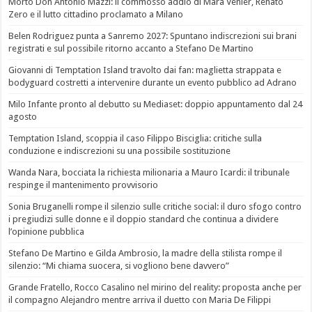
Morto Don Antonio Mazzi: il commosso addio di Mara Venier, Renato
Zero e il lutto cittadino proclamato a Milano
Belen Rodriguez punta a Sanremo 2027: Spuntano indiscrezioni sui brani
registrati e sul possibile ritorno accanto a Stefano De Martino
Giovanni di Temptation Island travolto dai fan: maglietta strappata e
bodyguard costretti a intervenire durante un evento pubblico ad Adrano
Milo Infante pronto al debutto su Mediaset: doppio appuntamento dal 24
agosto
Temptation Island, scoppia il caso Filippo Bisciglia: critiche sulla
conduzione e indiscrezioni su una possibile sostituzione
Wanda Nara, bocciata la richiesta milionaria a Mauro Icardi: il tribunale
respinge il mantenimento provvisorio
Sonia Bruganelli rompe il silenzio sulle critiche social: il duro sfogo contro
i pregiudizi sulle donne e il doppio standard che continua a dividere
l’opinione pubblica
Stefano De Martino e Gilda Ambrosio, la madre della stilista rompe il
silenzio: “Mi chiama suocera, si vogliono bene davvero”
Grande Fratello, Rocco Casalino nel mirino del reality: proposta anche per
il compagno Alejandro mentre arriva il duetto con Maria De Filippi