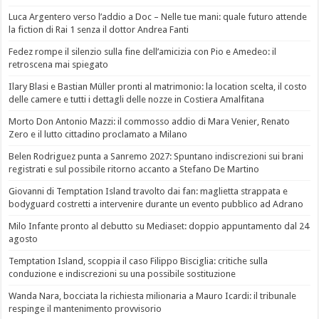
Luca Argentero verso l’addio a Doc – Nelle tue mani: quale futuro attende
la fiction di Rai 1 senza il dottor Andrea Fanti
Fedez rompe il silenzio sulla fine dell’amicizia con Pio e Amedeo: il
retroscena mai spiegato
Ilary Blasi e Bastian Müller pronti al matrimonio: la location scelta, il costo
delle camere e tutti i dettagli delle nozze in Costiera Amalfitana
Morto Don Antonio Mazzi: il commosso addio di Mara Venier, Renato
Zero e il lutto cittadino proclamato a Milano
Belen Rodriguez punta a Sanremo 2027: Spuntano indiscrezioni sui brani
registrati e sul possibile ritorno accanto a Stefano De Martino
Giovanni di Temptation Island travolto dai fan: maglietta strappata e
bodyguard costretti a intervenire durante un evento pubblico ad Adrano
Milo Infante pronto al debutto su Mediaset: doppio appuntamento dal 24
agosto
Temptation Island, scoppia il caso Filippo Bisciglia: critiche sulla
conduzione e indiscrezioni su una possibile sostituzione
Wanda Nara, bocciata la richiesta milionaria a Mauro Icardi: il tribunale
respinge il mantenimento provvisorio