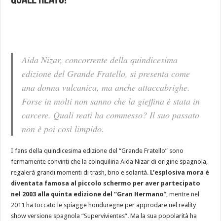
quale reato!
Aida Nizar, concorrente della quindicesima
edizione del Grande Fratello, si presenta come
una donna vulcanica, ma anche attaccabrighe.
Forse in molti non sanno che la gieffina è stata in
carcere. Quali reati ha commesso? Il suo passato
non è poi così limpido.
I fans della quindicesima edizione del “Grande Fratello” sono
fermamente convinti che la coinquilina Aida Nizar di origine spagnola,
regalerà grandi momenti di trash, brio e solarità.
L’esplosiva mora è
diventata famosa al piccolo schermo per aver partecipato
nel 2003 alla quinta edizione del “Gran Hermano
“, mentre nel
2011 ha toccato le spiagge honduregne per approdare nel reality
show versione spagnola “Supervivientes”. Ma la sua popolarità ha