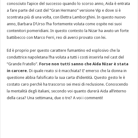
conosciuto l’apice del successo quando lo scorso anno, Aida è entrata
a fare parte del cast del “Gran Hermano” versione Vip e dove si è
scontrata più di una volta, con Elettra Lamborghini. In questo nuovo
anno, Barbara D’Urso l’ha fortemente voluta come ospite nei suoi
contenitori pomeridiani. In questo contesto la Nizar ha avuto un forte
battibecco con Marco Ferri, reo di averci provato con lei.
Ed è proprio per questo carattere fumantino ed esplosivo che la
conduttrice napoletana l’ha voluta a tutti i costi inserirla nel cast del
“Grande Fratello”.
Forse non tutti sanno che Aida Nizar è stata
in carcere.
Di quale reato si è macchiata? E’ emerso che la donna in
questione abbia falsificato la sua carta d’identità. Questo gesto le è
costato caro perchè ha trascorso sei mesi di reclusione. Conoscendo
la mentalità degli italiani, secondo voi quanto durerà Aida all’interno
della casa? Una settimana, due o tre? A voi i commenti!