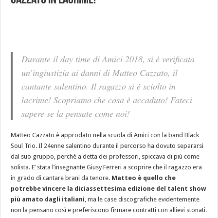
Cazzato in lacrime!
Durante il day time di Amici 2018, si è verificata
un’ingiustizia ai danni di Matteo Cazzato, il
cantante salentino. Il ragazzo si è sciolto in
lacrime! Scopriamo che cosa è accaduto! Fateci
sapere se la pensate come noi!
Matteo Cazzato è approdato nella scuola di Amici con la band Black
Soul Trio. Il 24enne salentino durante il percorso ha dovuto separarsi
dal suo gruppo, perchè a detta dei professori, spiccava di più come
solista. E’ stata l’insegnante Giusy Ferreri a scoprire che il ragazzo era
in grado di cantare brani da tenore.
Matteo è quello che
potrebbe vincere la diciassettesima edizione del talent show
più amato dagli italiani
, ma le case discografiche evidentemente
non la pensano così e preferiscono firmare contratti con allievi stonati.