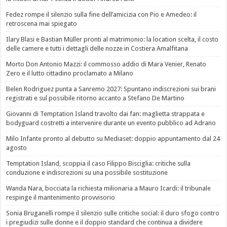
Fedez rompe il silenzio sulla fine dell’amicizia con Pio e Amedeo: il
retroscena mai spiegato
Ilary Blasi e Bastian Müller pronti al matrimonio: la location scelta, il costo
delle camere e tutti i dettagli delle nozze in Costiera Amalfitana
Morto Don Antonio Mazzi: il commosso addio di Mara Venier, Renato
Zero e il lutto cittadino proclamato a Milano
Belen Rodriguez punta a Sanremo 2027: Spuntano indiscrezioni sui brani
registrati e sul possibile ritorno accanto a Stefano De Martino
Giovanni di Temptation Island travolto dai fan: maglietta strappata e
bodyguard costretti a intervenire durante un evento pubblico ad Adrano
Milo Infante pronto al debutto su Mediaset: doppio appuntamento dal 24
agosto
Temptation Island, scoppia il caso Filippo Bisciglia: critiche sulla
conduzione e indiscrezioni su una possibile sostituzione
Wanda Nara, bocciata la richiesta milionaria a Mauro Icardi: il tribunale
respinge il mantenimento provvisorio
Sonia Bruganelli rompe il silenzio sulle critiche social: il duro sfogo contro
i pregiudizi sulle donne e il doppio standard che continua a dividere