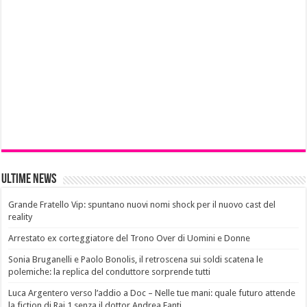
Ultime News
Grande Fratello Vip: spuntano nuovi nomi shock per il nuovo cast del
reality
Arrestato ex corteggiatore del Trono Over di Uomini e Donne
Sonia Bruganelli e Paolo Bonolis, il retroscena sui soldi scatena le
polemiche: la replica del conduttore sorprende tutti
Luca Argentero verso l’addio a Doc – Nelle tue mani: quale futuro attende
la fiction di Rai 1 senza il dottor Andrea Fanti