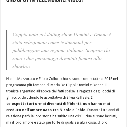
uno spot in televisione! Video!
Coppia nata nel dating show Uomini e Donne è
stata selezionata come testimonial per
pubblicizzare una regione italiana. Scoprite chi
sono i due personaggi diventati famosi allo
showbiz!
Nicole Mazzocato e Fabio Colloricchio si sono conosciuti nel 2015 nel
programma più famoso di Maria De Filippi, Uomini e Donne. Il
tronista argentino all’epoca dei fatti scelse la ragazza dagli occhi di
ghiaccio, deludendo le aspettative di Silvia Raffaele.
I
telespettatori ormai divenuti diffidenti, non hanno mai
creduto nell’amore nato tra Nicole e Fabio
. Durante i tre anni di
relazione però la loro storia ha subito una crisi. I due si sono lasciati,
ma il loro amore è stato più forte di qualsiasi altra cosa. Il loro