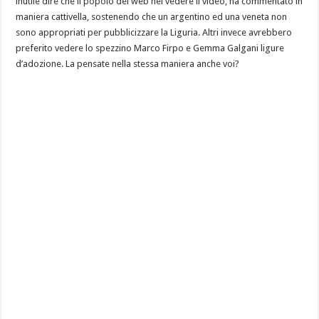
inutile dire che il popolo del web nel vedere il video, ha commentato in
maniera cattivella, sostenendo che un argentino ed una veneta non
sono appropriati per pubblicizzare la Liguria. Altri invece avrebbero
preferito vedere lo spezzino Marco Firpo e Gemma Galgani ligure
d’adozione. La pensate nella stessa maniera anche voi?