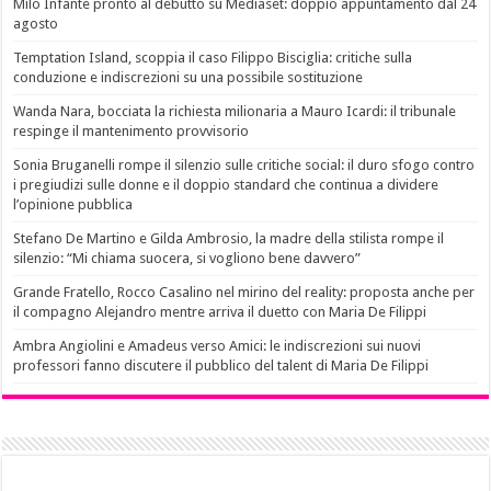
Milo Infante pronto al debutto su Mediaset: doppio appuntamento dal 24
agosto
Temptation Island, scoppia il caso Filippo Bisciglia: critiche sulla
conduzione e indiscrezioni su una possibile sostituzione
Wanda Nara, bocciata la richiesta milionaria a Mauro Icardi: il tribunale
respinge il mantenimento provvisorio
Sonia Bruganelli rompe il silenzio sulle critiche social: il duro sfogo contro
i pregiudizi sulle donne e il doppio standard che continua a dividere
l’opinione pubblica
Stefano De Martino e Gilda Ambrosio, la madre della stilista rompe il
silenzio: “Mi chiama suocera, si vogliono bene davvero”
Grande Fratello, Rocco Casalino nel mirino del reality: proposta anche per
il compagno Alejandro mentre arriva il duetto con Maria De Filippi
Ambra Angiolini e Amadeus verso Amici: le indiscrezioni sui nuovi
professori fanno discutere il pubblico del talent di Maria De Filippi