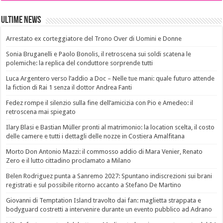
Ultime News
Arrestato ex corteggiatore del Trono Over di Uomini e Donne
Sonia Bruganelli e Paolo Bonolis, il retroscena sui soldi scatena le
polemiche: la replica del conduttore sorprende tutti
Luca Argentero verso l’addio a Doc – Nelle tue mani: quale futuro attende
la fiction di Rai 1 senza il dottor Andrea Fanti
Fedez rompe il silenzio sulla fine dell’amicizia con Pio e Amedeo: il
retroscena mai spiegato
Ilary Blasi e Bastian Müller pronti al matrimonio: la location scelta, il costo
delle camere e tutti i dettagli delle nozze in Costiera Amalfitana
Morto Don Antonio Mazzi: il commosso addio di Mara Venier, Renato
Zero e il lutto cittadino proclamato a Milano
Belen Rodriguez punta a Sanremo 2027: Spuntano indiscrezioni sui brani
registrati e sul possibile ritorno accanto a Stefano De Martino
Giovanni di Temptation Island travolto dai fan: maglietta strappata e
bodyguard costretti a intervenire durante un evento pubblico ad Adrano