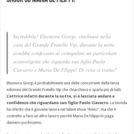
shock su Maria De Filippi!
Incredibile! Eleonora Giorgi, rinchiusa nella
casa del Grande Fratello Vip, durante la notte
avrebbe confessato ai coinquilini un particolare
sconvolgente che riguarda suo figlio Paolo
Ciavarro e Maria De Filippi! Di cosa si tratta?
Eleonora Giorgi è probabilmente una delle concorrenti della terza
edizione del Grande Fratello Vip che chiacchiera e sparla più di tutti.
L’attrice infatti durante la notte, si è lasciata andare a
confidenze che riguardano suo figlio Paolo Ciavarro
. La bionda
ha riferito che il giovane lavora nel talent show “Amici”, ma che è
costretto a fare un altro lavoro perchè Maria De Filippi lo paga
davvero pochissimo.