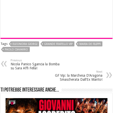
Tags
ELEONORA GIORGI
GRANDE FRATELLO VIP
MARIA DE FILIPPI
PAOLO CIAVARRO
Previous
Nicola Panico Sgancia la Bomba
su Sara Affi Fella!
Next
GF Vip: la Marchesa D’Aragona
Smascherata Dall’Ex Marito!
Ti potrebbe interessare anche...