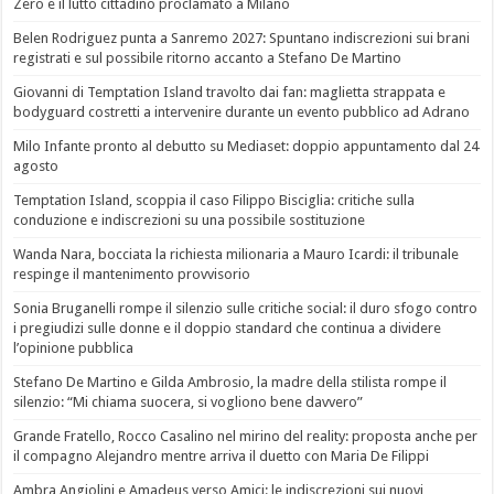
Zero e il lutto cittadino proclamato a Milano
Belen Rodriguez punta a Sanremo 2027: Spuntano indiscrezioni sui brani
registrati e sul possibile ritorno accanto a Stefano De Martino
Giovanni di Temptation Island travolto dai fan: maglietta strappata e
bodyguard costretti a intervenire durante un evento pubblico ad Adrano
Milo Infante pronto al debutto su Mediaset: doppio appuntamento dal 24
agosto
Temptation Island, scoppia il caso Filippo Bisciglia: critiche sulla
conduzione e indiscrezioni su una possibile sostituzione
Wanda Nara, bocciata la richiesta milionaria a Mauro Icardi: il tribunale
respinge il mantenimento provvisorio
Sonia Bruganelli rompe il silenzio sulle critiche social: il duro sfogo contro
i pregiudizi sulle donne e il doppio standard che continua a dividere
l’opinione pubblica
Stefano De Martino e Gilda Ambrosio, la madre della stilista rompe il
silenzio: “Mi chiama suocera, si vogliono bene davvero”
Grande Fratello, Rocco Casalino nel mirino del reality: proposta anche per
il compagno Alejandro mentre arriva il duetto con Maria De Filippi
Ambra Angiolini e Amadeus verso Amici: le indiscrezioni sui nuovi