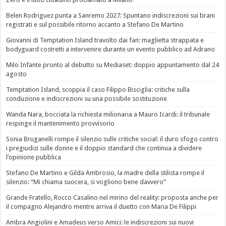
Belen Rodriguez punta a Sanremo 2027: Spuntano indiscrezioni sui brani
registrati e sul possibile ritorno accanto a Stefano De Martino
Giovanni di Temptation Island travolto dai fan: maglietta strappata e
bodyguard costretti a intervenire durante un evento pubblico ad Adrano
Milo Infante pronto al debutto su Mediaset: doppio appuntamento dal 24
agosto
Temptation Island, scoppia il caso Filippo Bisciglia: critiche sulla
conduzione e indiscrezioni su una possibile sostituzione
Wanda Nara, bocciata la richiesta milionaria a Mauro Icardi: il tribunale
respinge il mantenimento provvisorio
Sonia Bruganelli rompe il silenzio sulle critiche social: il duro sfogo contro
i pregiudizi sulle donne e il doppio standard che continua a dividere
l’opinione pubblica
Stefano De Martino e Gilda Ambrosio, la madre della stilista rompe il
silenzio: “Mi chiama suocera, si vogliono bene davvero”
Grande Fratello, Rocco Casalino nel mirino del reality: proposta anche per
il compagno Alejandro mentre arriva il duetto con Maria De Filippi
Ambra Angiolini e Amadeus verso Amici: le indiscrezioni sui nuovi