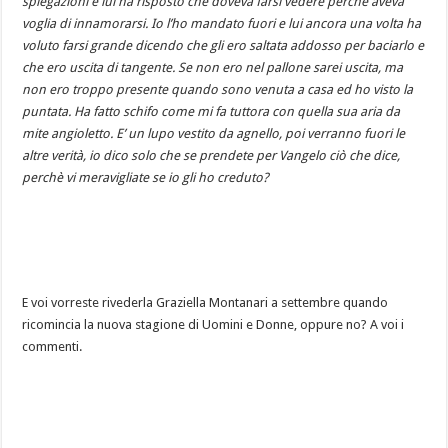
spiegazioni e lui ha risposto che doveva farsi vedere perchè aveva
voglia di innamorarsi. Io l’ho mandato fuori e lui ancora una volta ha
voluto farsi grande dicendo che gli ero saltata addosso per baciarlo e
che ero uscita di tangente. Se non ero nel pallone sarei uscita, ma
non ero troppo presente quando sono venuta a casa ed ho visto la
puntata. Ha fatto schifo come mi fa tuttora con quella sua aria da
mite angioletto. E’ un lupo vestito da agnello, poi verranno fuori le
altre verità, io dico solo che se prendete per Vangelo ciò che dice,
perchè vi meravigliate se io gli ho creduto?
E voi vorreste rivederla Graziella Montanari a settembre quando
ricomincia la nuova stagione di Uomini e Donne, oppure no? A voi i
commenti.