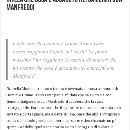
rivela che cosa è accaduto nei camerini con
Manfredo!
Credevate che Uomini e Donne Trono Over
avesse raggiunto l’apice del trash? La punta
massima l’ha raggiunta Graziella Montanari che
ha svelato che cosa è accaduto nei camerini con
Manfredo!
Graziella Montanari in poco tempo è diventata famosa al mondo di
Uomini e Donne Trono Over per la sfuriata che ha avuto sia con
Gemma Galgani che con Manfredo, il cavaliere che la stava
corteggiando. Pare proprio che il signore in questione non si sia solo
limitato a corteggiarla, ma a detta di Tina, pare che abbia intrapreso
con la dama bolognese, delle vere e proprie video chiamate un pò
spinte. Graziella, quello che non ha avuto il coraggio di svelare in