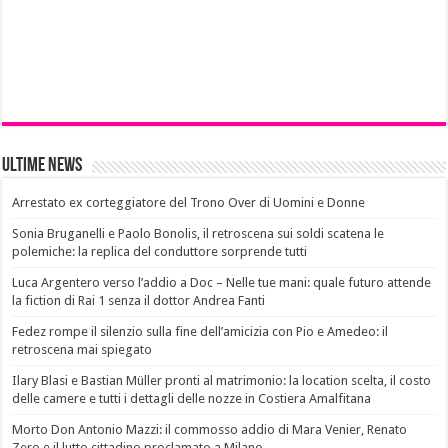
Ultime News
Arrestato ex corteggiatore del Trono Over di Uomini e Donne
Sonia Bruganelli e Paolo Bonolis, il retroscena sui soldi scatena le
polemiche: la replica del conduttore sorprende tutti
Luca Argentero verso l’addio a Doc – Nelle tue mani: quale futuro attende
la fiction di Rai 1 senza il dottor Andrea Fanti
Fedez rompe il silenzio sulla fine dell’amicizia con Pio e Amedeo: il
retroscena mai spiegato
Ilary Blasi e Bastian Müller pronti al matrimonio: la location scelta, il costo
delle camere e tutti i dettagli delle nozze in Costiera Amalfitana
Morto Don Antonio Mazzi: il commosso addio di Mara Venier, Renato
Zero e il lutto cittadino proclamato a Milano