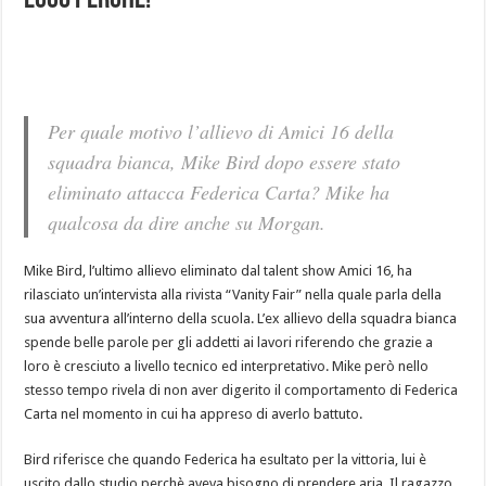
Ecco perchè!
Per quale motivo l’allievo di Amici 16 della
squadra bianca, Mike Bird dopo essere stato
eliminato attacca Federica Carta? Mike ha
qualcosa da dire anche su Morgan.
Mike Bird, l’ultimo allievo eliminato dal talent show Amici 16, ha
rilasciato un’intervista alla rivista “Vanity Fair” nella quale parla della
sua avventura all’interno della scuola. L’ex allievo della squadra bianca
spende belle parole per gli addetti ai lavori riferendo che grazie a
loro è cresciuto a livello tecnico ed interpretativo. Mike però nello
stesso tempo rivela di non aver digerito il comportamento di Federica
Carta nel momento in cui ha appreso di averlo battuto.
Bird riferisce che quando Federica ha esultato per la vittoria, lui è
uscito dallo studio perchè aveva bisogno di prendere aria. Il ragazzo