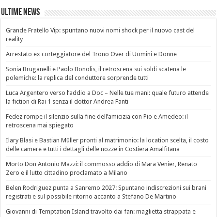
Ultime News
Grande Fratello Vip: spuntano nuovi nomi shock per il nuovo cast del
reality
Arrestato ex corteggiatore del Trono Over di Uomini e Donne
Sonia Bruganelli e Paolo Bonolis, il retroscena sui soldi scatena le
polemiche: la replica del conduttore sorprende tutti
Luca Argentero verso l’addio a Doc – Nelle tue mani: quale futuro attende
la fiction di Rai 1 senza il dottor Andrea Fanti
Fedez rompe il silenzio sulla fine dell’amicizia con Pio e Amedeo: il
retroscena mai spiegato
Ilary Blasi e Bastian Müller pronti al matrimonio: la location scelta, il costo
delle camere e tutti i dettagli delle nozze in Costiera Amalfitana
Morto Don Antonio Mazzi: il commosso addio di Mara Venier, Renato
Zero e il lutto cittadino proclamato a Milano
Belen Rodriguez punta a Sanremo 2027: Spuntano indiscrezioni sui brani
registrati e sul possibile ritorno accanto a Stefano De Martino
Giovanni di Temptation Island travolto dai fan: maglietta strappata e