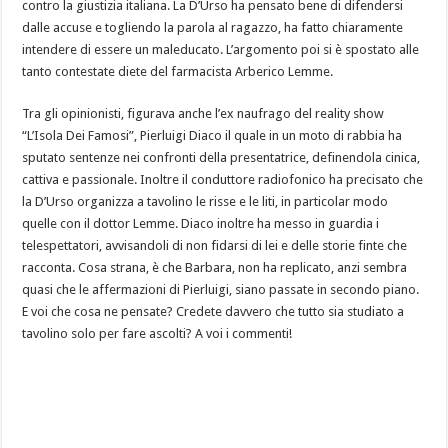
contro la giustizia italiana. La D’Urso ha pensato bene di difendersi
dalle accuse e togliendo la parola al ragazzo, ha fatto chiaramente
intendere di essere un maleducato. L’argomento poi si è spostato alle
tanto contestate diete del farmacista Arberico Lemme.
Tra gli opinionisti, figurava anche l’ex naufrago del reality show
“L’Isola Dei Famosi”, Pierluigi Diaco il quale in un moto di rabbia ha
sputato sentenze nei confronti della presentatrice, definendola cinica,
cattiva e passionale. Inoltre il conduttore radiofonico ha precisato che
la D’Urso organizza a tavolino le risse e le liti, in particolar modo
quelle con il dottor Lemme. Diaco inoltre ha messo in guardia i
telespettatori, avvisandoli di non fidarsi di lei e delle storie finte che
racconta. Cosa strana, è che Barbara, non ha replicato, anzi sembra
quasi che le affermazioni di Pierluigi, siano passate in secondo piano.
E voi che cosa ne pensate? Credete davvero che tutto sia studiato a
tavolino solo per fare ascolti? A voi i commenti!