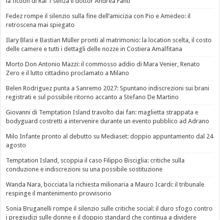
la fiction di Rai 1 senza il dottor Andrea Fanti
Fedez rompe il silenzio sulla fine dell’amicizia con Pio e Amedeo: il
retroscena mai spiegato
Ilary Blasi e Bastian Müller pronti al matrimonio: la location scelta, il costo
delle camere e tutti i dettagli delle nozze in Costiera Amalfitana
Morto Don Antonio Mazzi: il commosso addio di Mara Venier, Renato
Zero e il lutto cittadino proclamato a Milano
Belen Rodriguez punta a Sanremo 2027: Spuntano indiscrezioni sui brani
registrati e sul possibile ritorno accanto a Stefano De Martino
Giovanni di Temptation Island travolto dai fan: maglietta strappata e
bodyguard costretti a intervenire durante un evento pubblico ad Adrano
Milo Infante pronto al debutto su Mediaset: doppio appuntamento dal 24
agosto
Temptation Island, scoppia il caso Filippo Bisciglia: critiche sulla
conduzione e indiscrezioni su una possibile sostituzione
Wanda Nara, bocciata la richiesta milionaria a Mauro Icardi: il tribunale
respinge il mantenimento provvisorio
Sonia Bruganelli rompe il silenzio sulle critiche social: il duro sfogo contro
i pregiudizi sulle donne e il doppio standard che continua a dividere