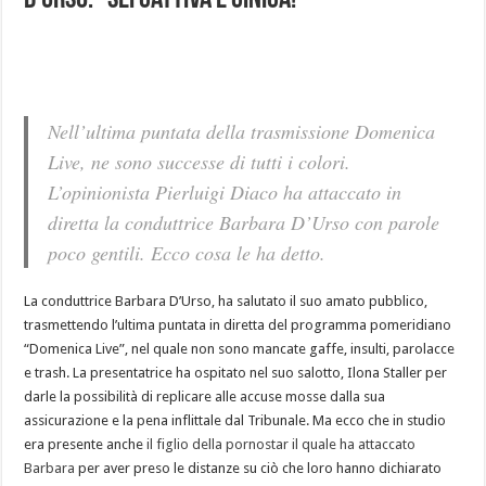
D’Urso: “sei cattiva e cinica!”
Nell’ultima puntata della trasmissione Domenica
Live, ne sono successe di tutti i colori.
L’opinionista Pierluigi Diaco ha attaccato in
diretta la conduttrice Barbara D’Urso con parole
poco gentili. Ecco cosa le ha detto.
La conduttrice Barbara D’Urso, ha salutato il suo amato pubblico,
trasmettendo l’ultima puntata in diretta del programma pomeridiano
“Domenica Live”, nel quale non sono mancate gaffe, insulti, parolacce
e trash. La presentatrice ha ospitato nel suo salotto, Ilona Staller per
darle la possibilità di replicare alle accuse mosse dalla sua
assicurazione e la pena inflittale dal Tribunale. Ma ecco che in studio
era presente anche
il figlio della pornostar il quale ha attaccato
Barbara
per aver preso le distanze su ciò che loro hanno dichiarato