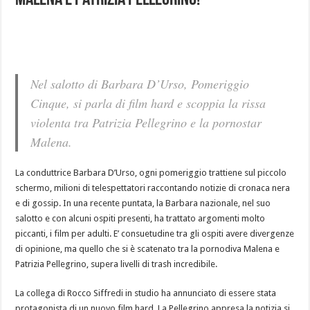
Malena e Patrizia Pellegrino!
Nel salotto di Barbara D’Urso, Pomeriggio
Cinque, si parla di film hard e scoppia la rissa
violenta tra Patrizia Pellegrino e la pornostar
Malena.
La conduttrice Barbara D’Urso, ogni pomeriggio trattiene sul piccolo
schermo, milioni di telespettatori raccontando notizie di cronaca nera
e di gossip. In una recente puntata, la Barbara nazionale, nel suo
salotto e con alcuni ospiti presenti, ha trattato argomenti molto
piccanti, i film per adulti. E’ consuetudine tra gli ospiti avere divergenze
di opinione, ma quello che si è scatenato tra la pornodiva Malena e
Patrizia Pellegrino, supera livelli di trash incredibile.
La collega di Rocco Siffredi in studio ha annunciato di essere stata
protagonista di un nuovo film hard. La Pellegrino appresa la notizia si