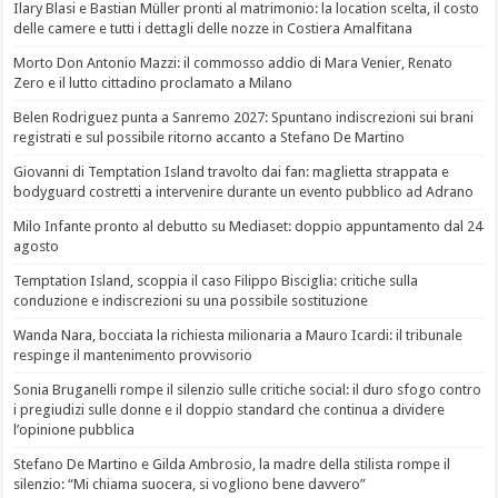
Ilary Blasi e Bastian Müller pronti al matrimonio: la location scelta, il costo
delle camere e tutti i dettagli delle nozze in Costiera Amalfitana
Morto Don Antonio Mazzi: il commosso addio di Mara Venier, Renato
Zero e il lutto cittadino proclamato a Milano
Belen Rodriguez punta a Sanremo 2027: Spuntano indiscrezioni sui brani
registrati e sul possibile ritorno accanto a Stefano De Martino
Giovanni di Temptation Island travolto dai fan: maglietta strappata e
bodyguard costretti a intervenire durante un evento pubblico ad Adrano
Milo Infante pronto al debutto su Mediaset: doppio appuntamento dal 24
agosto
Temptation Island, scoppia il caso Filippo Bisciglia: critiche sulla
conduzione e indiscrezioni su una possibile sostituzione
Wanda Nara, bocciata la richiesta milionaria a Mauro Icardi: il tribunale
respinge il mantenimento provvisorio
Sonia Bruganelli rompe il silenzio sulle critiche social: il duro sfogo contro
i pregiudizi sulle donne e il doppio standard che continua a dividere
l’opinione pubblica
Stefano De Martino e Gilda Ambrosio, la madre della stilista rompe il
silenzio: “Mi chiama suocera, si vogliono bene davvero”