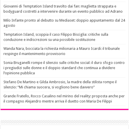
Giovanni di Temptation Island travolto dai fan: maglietta strappata e
bodyguard costretti a intervenire durante un evento pubblico ad Adrano
Milo Infante pronto al debutto su Mediaset: doppio appuntamento dal 24
agosto
Temptation Island, scoppia il caso Filippo Bisciglia: critiche sulla
conduzione e indiscrezioni su una possibile sostituzione
Wanda Nara, bocciata la richiesta milionaria a Mauro Icardi: il tribunale
respinge il mantenimento provvisorio
Sonia Bruganelli rompe il silenzio sulle critiche social: il duro sfogo contro
i pregiudizi sulle donne e il doppio standard che continua a dividere
l’opinione pubblica
Stefano De Martino e Gilda Ambrosio, la madre della stilista rompe il
silenzio: “Mi chiama suocera, si vogliono bene davvero”
Grande Fratello, Rocco Casalino nel mirino del reality: proposta anche per
il compagno Alejandro mentre arriva il duetto con Maria De Filippi