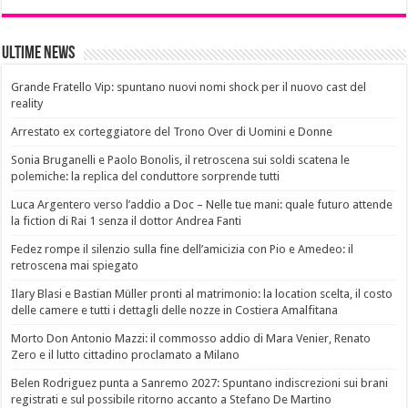
Ultime News
Grande Fratello Vip: spuntano nuovi nomi shock per il nuovo cast del
reality
Arrestato ex corteggiatore del Trono Over di Uomini e Donne
Sonia Bruganelli e Paolo Bonolis, il retroscena sui soldi scatena le
polemiche: la replica del conduttore sorprende tutti
Luca Argentero verso l’addio a Doc – Nelle tue mani: quale futuro attende
la fiction di Rai 1 senza il dottor Andrea Fanti
Fedez rompe il silenzio sulla fine dell’amicizia con Pio e Amedeo: il
retroscena mai spiegato
Ilary Blasi e Bastian Müller pronti al matrimonio: la location scelta, il costo
delle camere e tutti i dettagli delle nozze in Costiera Amalfitana
Morto Don Antonio Mazzi: il commosso addio di Mara Venier, Renato
Zero e il lutto cittadino proclamato a Milano
Belen Rodriguez punta a Sanremo 2027: Spuntano indiscrezioni sui brani
registrati e sul possibile ritorno accanto a Stefano De Martino