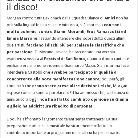
il disco!
Morgan contro tutti! L’ex coach della Squadra Bianca di
Amici
non ha
peli sulla lingua! In una recente intervista, si è espresso
con toni
molto polemici contro Gianni Morandi, Eros Ramazzotti ed
Emma Marrone,
lasciando intendere che, soprattutto questi ultimi
due artisti,
facciano i dischi più per scalare le classifiche che
per passione.
Di Morandi, invece, ha raccontato una vecchia
esperienza vissuta al
Festival di San Remo,
quando il noto cantante
emiliano era al timone insieme a Gianmarco Mazzi: Gianni, prima fece
intendere a Castoldi
che avrebbe partecipato in qualità di
concorrente alla nota manifestazione canora;
poi, però, gli
comunicò che
erano state prese altre decisioni
. Al che, Morgan
rispose con una sonora parolaccia! Ed ha ammesso che, a distanza di
anni, ancora oggi,
non ha affatto cambiato opinione su Gianni
e glielo ha addirittura ribadito di persona!
E poi, ha affrontato l’argomento talent senza trattenersi! La sua
preparazione artistica e musicale ha sicuramente offerto un
contributo importante ai programmi musicali cui ha preso parte.