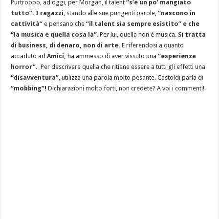
Purtroppo, ad oggi, per Morgan, il talent
“s’è un po’ mangiato
tutto”. I ragazzi
, stando alle sue pungenti parole,
“nascono in
cattività”
e pensano che
“il talent sia sempre esistito” e che
“la musica è quella cosa là”
. Per lui, quella non è musica.
Si tratta
di business, di denaro, non di arte.
E riferendosi a quanto
accaduto ad
Amici,
ha ammesso di aver vissuto una
“esperienza
horror”.
Per descrivere quella che ritiene essere a tutti gli effetti una
“disavventura”
, utilizza una parola molto pesante. Castoldi parla di
“mobbing”!
Dichiarazioni molto forti, non credete? A voi i commenti!