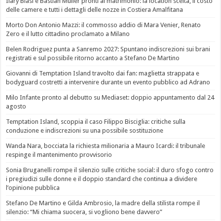
Ilary Blasi e Bastian Müller pronti al matrimonio: la location scelta, il costo
delle camere e tutti i dettagli delle nozze in Costiera Amalfitana
Morto Don Antonio Mazzi: il commosso addio di Mara Venier, Renato
Zero e il lutto cittadino proclamato a Milano
Belen Rodriguez punta a Sanremo 2027: Spuntano indiscrezioni sui brani
registrati e sul possibile ritorno accanto a Stefano De Martino
Giovanni di Temptation Island travolto dai fan: maglietta strappata e
bodyguard costretti a intervenire durante un evento pubblico ad Adrano
Milo Infante pronto al debutto su Mediaset: doppio appuntamento dal 24
agosto
Temptation Island, scoppia il caso Filippo Bisciglia: critiche sulla
conduzione e indiscrezioni su una possibile sostituzione
Wanda Nara, bocciata la richiesta milionaria a Mauro Icardi: il tribunale
respinge il mantenimento provvisorio
Sonia Bruganelli rompe il silenzio sulle critiche social: il duro sfogo contro
i pregiudizi sulle donne e il doppio standard che continua a dividere
l’opinione pubblica
Stefano De Martino e Gilda Ambrosio, la madre della stilista rompe il
silenzio: “Mi chiama suocera, si vogliono bene davvero”