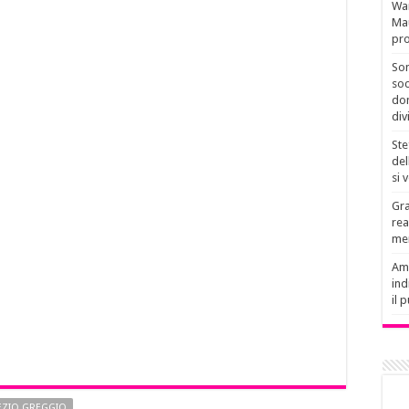
Wan
Mau
pro
Son
soc
don
div
Ste
del
si 
Gra
rea
men
Amb
ind
il 
EZIO GREGGIO