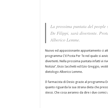
La prossima puntata del people
De Filippi, sarà divertente. Prot
Alberico Lemme.
Nuovo ed appassionante appuntamento ci atte
programma C’é Posta Per Te nel quale si avv
divertenti. Nella prossima puntata infatti vi riv
Notizia”, Enzo Iacchetti ed Ezio Greggio, ves
dietologo Alberico Lemme.
Il farmacista di Desio grazie al programma Do
quanto riguarda la sua strana dieta che prescr
stessi. Che cosa avranno da dire i due comici 