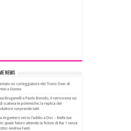
ime News
estato ex corteggiatore del Trono Over di
mini e Donne
ia Bruganelli e Paolo Bonolis, il retroscena sui
di scatena le polemiche: la replica del
duttore sorprende tutti
a Argentero verso l’addio a Doc – Nelle tue
i: quale futuro attende la fiction di Rai 1 senza
dottor Andrea Fanti