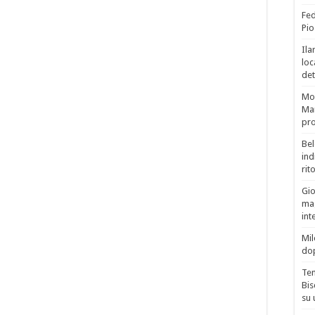
Fed
Pio
Ila
loc
det
Mor
Mar
pro
Bel
ind
rit
Gio
mag
int
Mil
do
Tem
Bis
su 