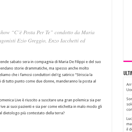
 show “C’è Posta Per Te” condotto da Maria
agonisti Ezio Greggio, Enzo Iacchetti ed
nde sabato sera in compagnia di Maria De Filippi e del suo
icendano storie drammatiche, ma spesso anche molto
Ult
eliamo che i famosi conduttori del tg satirico “Striscia la
titi di tutto punto come due donne, manderanno la posta al
Arr
Uo
Son
menica Live è riuscito a suscitare una gran polemica sia per
sol
ive ai suoi pazienti e sia per come etichetta in malo modo gli
con
al dietologo più contestato della terra?
Luc
man
il 