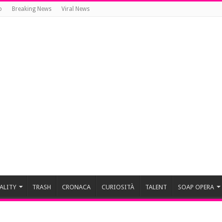
o
Breaking News
Viral News
ALITY
TRASH
CRONACA
CURIOSITÀ
TALENT
SOAP OPERA