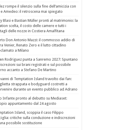
ez rompe il silenzio sulla fine dell’amicizia con
 e Amedeo: il retroscena mai spiegato
ry Blasi e Bastian Müller pronti al matrimonio: la
ation scelta, il costo delle camere e tutti i
tagli delle nozze in Costiera Amalfitana
to Don Antonio Mazzi: il commosso addio di
a Venier, Renato Zero e il lutto cittadino
clamato a Milano
en Rodriguez punta a Sanremo 2027: Spuntano
iscrezioni sui brani registrati e sul possibile
orno accanto a Stefano De Martino
vanni di Temptation Island travolto dai fan:
lietta strappata e bodyguard costretti a
ervenire durante un evento pubblico ad Adrano
o Infante pronto al debutto su Mediaset:
ppio appuntamento dal 24 agosto
ptation Island, scoppia il caso Filippo
ciglia: critiche sulla conduzione e indiscrezioni
una possibile sostituzione