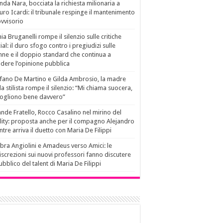
da Nara, bocciata la richiesta milionaria a
ro Icardi: il tribunale respinge il mantenimento
vvisorio
ia Bruganelli rompe il silenzio sulle critiche
ial: il duro sfogo contro i pregiudizi sulle
ne e il doppio standard che continua a
idere l’opinione pubblica
fano De Martino e Gilda Ambrosio, la madre
la stilista rompe il silenzio: “Mi chiama suocera,
vogliono bene davvero”
nde Fratello, Rocco Casalino nel mirino del
lity: proposta anche per il compagno Alejandro
tre arriva il duetto con Maria De Filippi
ra Angiolini e Amadeus verso Amici: le
iscrezioni sui nuovi professori fanno discutere
pubblico del talent di Maria De Filippi