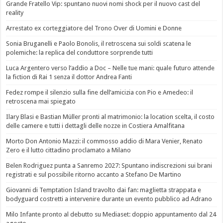
Grande Fratello Vip: spuntano nuovi nomi shock per il nuovo cast del
reality
Arrestato ex corteggiatore del Trono Over di Uomini e Donne
Sonia Bruganelli e Paolo Bonolis, il retroscena sui soldi scatena le
polemiche: la replica del conduttore sorprende tutti
Luca Argentero verso l’addio a Doc – Nelle tue mani: quale futuro attende
la fiction di Rai 1 senza il dottor Andrea Fanti
Fedez rompe il silenzio sulla fine dell’amicizia con Pio e Amedeo: il
retroscena mai spiegato
Ilary Blasi e Bastian Müller pronti al matrimonio: la location scelta, il costo
delle camere e tutti i dettagli delle nozze in Costiera Amalfitana
Morto Don Antonio Mazzi: il commosso addio di Mara Venier, Renato
Zero e il lutto cittadino proclamato a Milano
Belen Rodriguez punta a Sanremo 2027: Spuntano indiscrezioni sui brani
registrati e sul possibile ritorno accanto a Stefano De Martino
Giovanni di Temptation Island travolto dai fan: maglietta strappata e
bodyguard costretti a intervenire durante un evento pubblico ad Adrano
Milo Infante pronto al debutto su Mediaset: doppio appuntamento dal 24