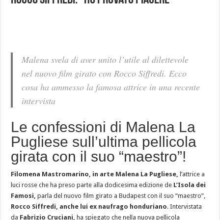
Rocco Siffredi: “Ho provato piacere”
Malena svela di aver unito l’utile al dilettevole
nel nuovo film girato con Rocco Siffredi. Ecco
cosa ha ammesso la famosa attrice in una recente
intervista
Le confessioni di Malena La
Pugliese sull’ultima pellicola
girata con il suo “maestro”!
Filomena Mastromarino, in arte Malena La Pugliese,
l’attrice a
luci rosse che ha preso parte alla dodicesima edizione de
L’Isola dei
Famosi,
parla del nuovo film girato a Budapest con il suo “maestro”,
Rocco Siffredi, anche lui ex naufrago honduriano
. Intervistata
da
Fabrizio Cruciani,
ha spiegato che nella nuova pellicola