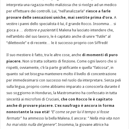
interpreta una ragazza molto maliziosa che si rivolge ad un medico
per effettuare dei controlli. Lui, “nell’analizzarla”
riesce a farle
provare delle sensazioni uniche, mai sentite prima d’ora.
A
vestire i panni dello specialista è lui, il grande Rocco. Insomma… si
gioca a …
dottore e paziente
! E Malena ha lasciato intendere che,
nell’ambito del suo lavoro, le è capitato anche di unire “l’utile” al
“dilettevole” e di recente… le è successo proprio con Siffredi!
Il suo mestiere è fatto, tra le altre cose, anche
di momenti di puro
piacere.
Non si tratta soltanto di finzione. Come ogni lavoro che si
rispetti, ovviamente, c’è la parte gratificante e quella “faticosa”, in
quanto sul set bisogna mantenere molto il livello di concentrazione
per immedesimarsi con successo nel ruolo da interpretare. Senza peli
sulla lingua, proprio come abbiamo imparato a conoscerla durante il
suo soggiorno in Honduras, la Mastromarino ha confessato in tutta
sincerità ai microfoni di Cruciani,
che con Rocco le è capitato
anche di provare piacere. L’ex naufrago è ancora in forma
nonostante la sua età!
“E’ come se per lui il tempo si fosse
fermato”
ha ammesso la bella Malena. E ancora:
” Nella mia vita non
ho mai visto nulla del genere”.
Insomma, la giovane attrice ha