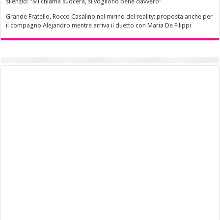
silenzio: “Mi chiama suocera, si vogliono bene davvero”
Grande Fratello, Rocco Casalino nel mirino del reality: proposta anche per
il compagno Alejandro mentre arriva il duetto con Maria De Filippi