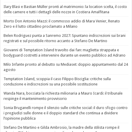
Ilary Blasi e Bastian Müller pronti al matrimonio: la location scelta, il costo
delle camere e tutti i dettagli delle nozze in Costiera Amalfitana
Morto Don Antonio Mazzi: il commosso addio di Mara Venier, Renato
Zero e il lutto cittadino proclamato a Milano
Belen Rodriguez punta a Sanremo 2027: Spuntano indiscrezioni sui brani
registrati e sul possibile ritorno accanto a Stefano De Martino
Giovanni di Temptation Island travolto dai fan: maglietta strappata e
bodyguard costretti a intervenire durante un evento pubblico ad Adrano
Milo Infante pronto al debutto su Mediaset: doppio appuntamento dal 24
agosto
Temptation Island, scoppia il caso Filippo Bisciglia: critiche sulla
conduzione e indiscrezioni su una possibile sostituzione
Wanda Nara, bocciata la richiesta milionaria a Mauro Icardi: il tribunale
respinge il mantenimento provvisorio
Sonia Bruganelli rompe il silenzio sulle critiche social: il duro sfogo contro
i pregiudizi sulle donne e il doppio standard che continua a dividere
l’opinione pubblica
Stefano De Martino e Gilda Ambrosio, la madre della stilista rompe il