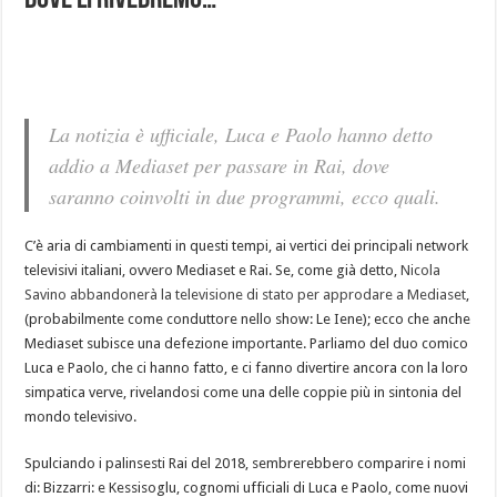
dove li rivedremo…
La notizia è ufficiale, Luca e Paolo hanno detto
addio a Mediaset per passare in Rai, dove
saranno coinvolti in due programmi, ecco quali.
C’è aria di cambiamenti in questi tempi, ai vertici dei principali network
televisivi italiani, ovvero Mediaset e Rai. Se, come già detto,
Nicola
Savino abbandonerà la televisione di stato per approdare a Mediaset
,
(probabilmente come conduttore nello show: Le Iene); ecco che anche
Mediaset subisce una defezione importante. Parliamo del duo comico
Luca e Paolo, che ci hanno fatto, e ci fanno divertire ancora con la loro
simpatica verve, rivelandosi come una delle coppie più in sintonia del
mondo televisivo.
Spulciando i palinsesti Rai del 2018, sembrerebbero comparire i nomi
di: Bizzarri: e Kessisoglu, cognomi ufficiali di Luca e Paolo, come nuovi