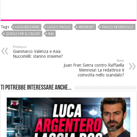
Tags
LUCA BIZZARRI
LUCA E PAOLO
MEDIASET
PAOLO KESSISOGLU
QUELLI CHE IL CALCIO
RAI
Previous
Gianmarco Valenza e Asia
Nuccetelli: stanno insieme?
Next
Juan Fran Sierra contro Raffaella
Mennoia! La redattrice è
coinvolta nello scandalo?
Ti potrebbe interessare anche...