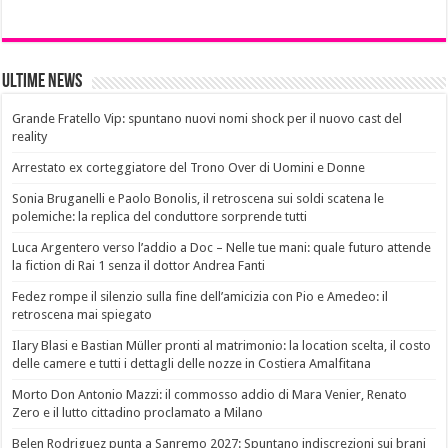
Ultime News
Grande Fratello Vip: spuntano nuovi nomi shock per il nuovo cast del
reality
Arrestato ex corteggiatore del Trono Over di Uomini e Donne
Sonia Bruganelli e Paolo Bonolis, il retroscena sui soldi scatena le
polemiche: la replica del conduttore sorprende tutti
Luca Argentero verso l’addio a Doc – Nelle tue mani: quale futuro attende
la fiction di Rai 1 senza il dottor Andrea Fanti
Fedez rompe il silenzio sulla fine dell’amicizia con Pio e Amedeo: il
retroscena mai spiegato
Ilary Blasi e Bastian Müller pronti al matrimonio: la location scelta, il costo
delle camere e tutti i dettagli delle nozze in Costiera Amalfitana
Morto Don Antonio Mazzi: il commosso addio di Mara Venier, Renato
Zero e il lutto cittadino proclamato a Milano
Belen Rodriguez punta a Sanremo 2027: Spuntano indiscrezioni sui brani