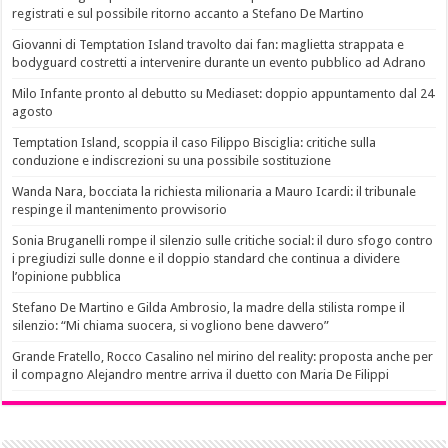
registrati e sul possibile ritorno accanto a Stefano De Martino
Giovanni di Temptation Island travolto dai fan: maglietta strappata e
bodyguard costretti a intervenire durante un evento pubblico ad Adrano
Milo Infante pronto al debutto su Mediaset: doppio appuntamento dal 24
agosto
Temptation Island, scoppia il caso Filippo Bisciglia: critiche sulla
conduzione e indiscrezioni su una possibile sostituzione
Wanda Nara, bocciata la richiesta milionaria a Mauro Icardi: il tribunale
respinge il mantenimento provvisorio
Sonia Bruganelli rompe il silenzio sulle critiche social: il duro sfogo contro
i pregiudizi sulle donne e il doppio standard che continua a dividere
l’opinione pubblica
Stefano De Martino e Gilda Ambrosio, la madre della stilista rompe il
silenzio: “Mi chiama suocera, si vogliono bene davvero”
Grande Fratello, Rocco Casalino nel mirino del reality: proposta anche per
il compagno Alejandro mentre arriva il duetto con Maria De Filippi