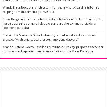
conduzione e indiscrezioni su una possibile sostituzione
Wanda Nara, bocciata la richiesta milionaria a Mauro Icardi: il tribunale
respinge il mantenimento provvisorio
Sonia Bruganelli rompe il silenzio sulle critiche social: il duro sfogo contro
i pregiudizi sulle donne e il doppio standard che continua a dividere
l’opinione pubblica
Stefano De Martino e Gilda Ambrosio, la madre della stilista rompe il
silenzio: “Mi chiama suocera, si vogliono bene davvero”
Grande Fratello, Rocco Casalino nel mirino del reality: proposta anche per
il compagno Alejandro mentre arriva il duetto con Maria De Filippi