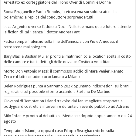
Arrestato ex corteggiatore del Trono Over di Uomini e Donne
Sonia Bruganelli e Paolo Bonolis, il retroscena sui soldi scatena le
polemiche: la replica del conduttore sorprende tutti
Luca Argentero verso l’addio a Doc – Nelle tue mani: quale futuro attende
la fiction di Rai 1 senza il dottor Andrea Fanti
Fedez rompe il silenzio sulla fine dell’amicizia con Pio e Amedeo: il
retroscena mai spiegato
Ilary Blasi e Bastian Müller pronti al matrimonio: la location scelta, il costo
delle camere e tutti i dettagli delle nozze in Costiera Amalfitana
Morto Don Antonio Mazzi: il commosso addio di Mara Venier, Renato
Zero e il lutto cittadino proclamato a Milano
Belen Rodriguez punta a Sanremo 2027: Spuntano indiscrezioni sui brani
registrati e sul possibile ritorno accanto a Stefano De Martino
Giovanni di Temptation Island travolto dai fan: maglietta strappata e
bodyguard costretti a intervenire durante un evento pubblico ad Adrano
Milo Infante pronto al debutto su Mediaset: doppio appuntamento dal 24
agosto
Temptation Island, scoppia il caso Filippo Bisciglia: critiche sulla