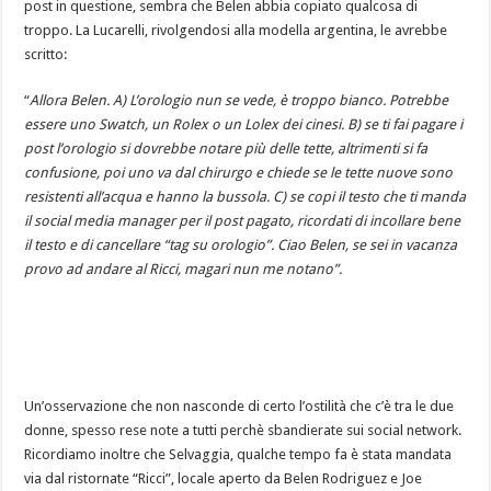
post in questione, sembra che Belen abbia copiato qualcosa di
troppo. La Lucarelli, rivolgendosi alla modella argentina, le avrebbe
scritto:
“
Allora Belen. A) L’orologio nun se vede, è troppo bianco. Potrebbe
essere uno Swatch, un Rolex o un Lolex dei cinesi. B) se ti fai pagare i
post l’orologio si dovrebbe notare più delle tette, altrimenti si fa
confusione, poi uno va dal chirurgo e chiede se le tette nuove sono
resistenti all’acqua e hanno la bussola. C) se copi il testo che ti manda
il social media manager per il post pagato, ricordati di incollare bene
il testo e di cancellare “tag su orologio”. Ciao Belen, se sei in vacanza
provo ad andare al Ricci, magari nun me notano”.
Un’osservazione che non nasconde di certo l’ostilità che c’è tra le due
donne, spesso rese note a tutti perchè sbandierate sui social network.
Ricordiamo inoltre che Selvaggia, qualche tempo fa è stata mandata
via dal ristornate “Ricci”, locale aperto da Belen Rodriguez e Joe