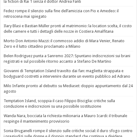
la fiction di Rai 1 senza il dottor Andrea Fanti
Fedez rompe il silenzio sulla fine dell’amicizia con Pio e Amedeo: il
retroscena mai spiegato
Ilary Blasi e Bastian Müller pronti al matrimonio: la location scelta, il costo
delle camere e tutti i dettagli delle nozze in Costiera Amalfitana
Morto Don Antonio Mazzi: il commosso addio di Mara Venier, Renato
Zero e il lutto cittadino proclamato a Milano
Belen Rodriguez punta a Sanremo 2027: Spuntano indiscrezioni sui brani
registrati e sul possibile ritorno accanto a Stefano De Martino
Giovanni di Temptation Island travolto dai fan: maglietta strappata e
bodyguard costretti a intervenire durante un evento pubblico ad Adrano
Milo Infante pronto al debutto su Mediaset: doppio appuntamento dal 24
agosto
Temptation Island, scoppia il caso Filippo Bisciglia: critiche sulla
conduzione e indiscrezioni su una possibile sostituzione
Wanda Nara, bocciata la richiesta milionaria a Mauro Icardi: il tribunale
respinge il mantenimento provvisorio
Sonia Bruganelli rompe il silenzio sulle critiche social: il duro sfogo contro
i pregiudizi sulle donne e il doppio standard che continua a dividere