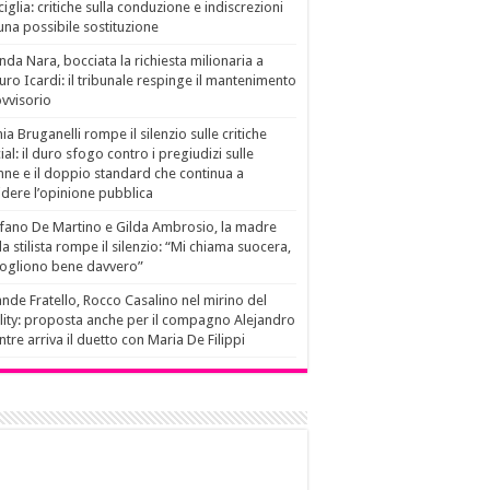
ciglia: critiche sulla conduzione e indiscrezioni
una possibile sostituzione
da Nara, bocciata la richiesta milionaria a
ro Icardi: il tribunale respinge il mantenimento
vvisorio
ia Bruganelli rompe il silenzio sulle critiche
ial: il duro sfogo contro i pregiudizi sulle
ne e il doppio standard che continua a
idere l’opinione pubblica
fano De Martino e Gilda Ambrosio, la madre
la stilista rompe il silenzio: “Mi chiama suocera,
vogliono bene davvero”
nde Fratello, Rocco Casalino nel mirino del
lity: proposta anche per il compagno Alejandro
tre arriva il duetto con Maria De Filippi