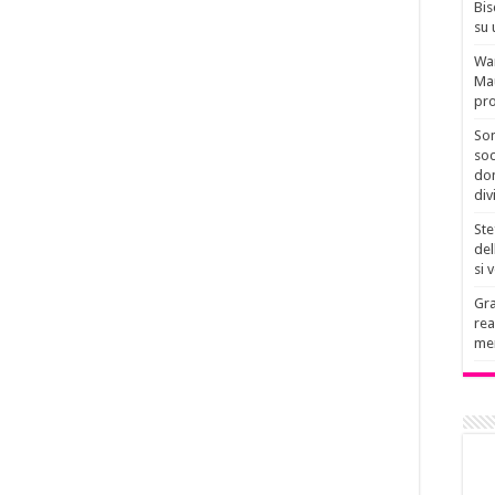
Bis
su 
Wan
Mau
pro
Son
soc
don
div
Ste
del
si 
Gra
rea
men