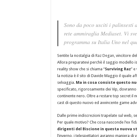
Sono da poco usciti i palinsesti
rete ammiraglia Mediaset. Vi s
programma su Italia Uno nel qua
Sentite la nostalgia di
Raz Degan
, vincitore d
Allora preparatevi perchè il saggio modello 
reality show che si chiama “
Surviving Raz
” e
la notizia è il sito di Davide Maggio il quale
selvaggia.
Ma in cosa consiste questo nu
specificato, rigorosamente dei Vip, dovranno c
continente nero. Oltre a restare top secret il 
cast di questo nuovo ed avvincente game adv
Dalle prime indiscrezioni trapelate sul web,
Per quale motivo? Che cosa nasconde l’ex fid
dirigenti del Biscione in questa nuova 
l’inverno, i telespettatori avranno maniera d