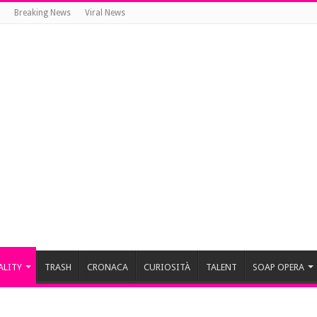
Breaking News
Viral News
ALITY
TRASH
CRONACA
CURIOSITÀ
TALENT
SOAP OPERA