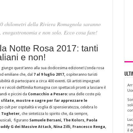
30 chilometri della Riviera Romagnola saranno
li, enogastronomia e non solo. Ecco cosa fare!
 la Notte Rosa 2017: tanti
aliani e non!
,
giunge quest’anno alla sua dodicesima edizione! L’onda rosa
Ult
d emiliane che, dal
7 al 9 luglio 2017,
ospiteranno turisti
ilità di partecipare a circa 400 eventi. Gli artisti impegnati
Arr
 i vicoli dell’Emilia Romagna con spettacoli pronti a lasciare il
Uo
ndi e piccini da
Comacchio a Pesaro
: una delle coste più
Son
 sfilate, mostre e sagre per far apprezzare le
sol
o cult per ospitalità e voglia di spensieratezza, celebra lo
con
n
Togheter,
che sintetizza lo spirito che, da sempre,
Luc
musicali, figurano
Samuele Bersani, The Kolors, Paola
man
addy G dei Massive Attack, Nina Zilli, Francesco Renga,
il 