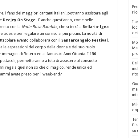
Fed
Pio
re, i fans dei maggiori cantanti italiani, potranno assistere agli
e
Deejey On Stage
. E anche quest’anno, come nelle
Ila
mento con la
Notte Rosa Bambin
i, che si terrà a
Bellaria-Igea
loc
det
 e poesie per regalare un sorriso ai più piccini. La novità di
tacolare evento collaborerà con il
Santarcangelo Festival
.
Mor
cena le espressioni del corpo della donna e del suo ruolo
Mar
pro
le immagini di Botero ed ai fantastici Anni Ottanta. I
130
 spettacoli, permetteranno a tutti di assistere al consueto
Bel
ni regala quel non so che di magico, rende unica ed
ind
grammi avete preso per il week-end?
rit
Gio
mag
int
Mil
do
Tem
Bis
su 