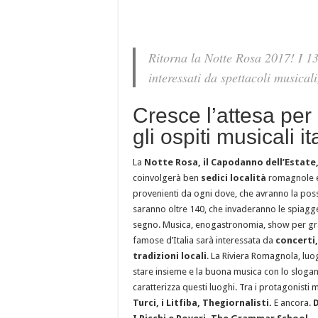
Ritorna la Notte Rosa 2017! I 1
interessati da spettacoli musica
Cresce l’attesa per
gli ospiti musicali it
La
Notte Rosa, il Capodanno dell’Estate
coinvolgerà ben
sedici località
romagnole e
provenienti da ogni dove, che avranno la possib
saranno oltre 140, che invaderanno le spiagge e
segno. Musica, enogastronomia, show per gra
famose d’Italia sarà interessata da
concerti,
tradizioni locali
. La Riviera Romagnola, luog
stare insieme e la buona musica con lo sloga
caratterizza questi luoghi. Tra i protagonisti 
Turci, i Litfiba, Thegiornalisti.
E ancora.
D