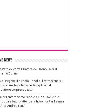
ime News
estato ex corteggiatore del Trono Over di
mini e Donne
ia Bruganelli e Paolo Bonolis, il retroscena sui
di scatena le polemiche: la replica del
duttore sorprende tutti
a Argentero verso l’addio a Doc – Nelle tue
i: quale futuro attende la fiction di Rai 1 senza
dottor Andrea Fanti