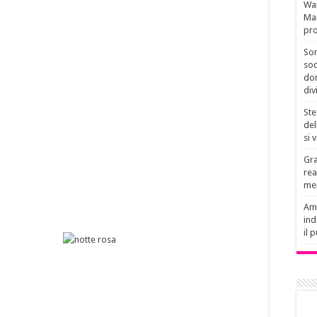
Wan
Mau
pro
Son
soc
don
div
Ste
del
si 
Gra
rea
men
Amb
ind
il 