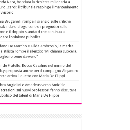
da Nara, bocciata la richiesta milionaria a
ro Icardi: il tribunale respinge il mantenimento
vvisorio
ia Bruganelli rompe il silenzio sulle critiche
ial: il duro sfogo contro i pregiudizi sulle
ne e il doppio standard che continua a
idere l’opinione pubblica
fano De Martino e Gilda Ambrosio, la madre
la stilista rompe il silenzio: “Mi chiama suocera,
vogliono bene davvero”
nde Fratello, Rocco Casalino nel mirino del
lity: proposta anche per il compagno Alejandro
tre arriva il duetto con Maria De Filippi
ra Angiolini e Amadeus verso Amici: le
iscrezioni sui nuovi professori fanno discutere
pubblico del talent di Maria De Filippi