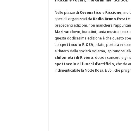
I Ricchi e Poveri, The Grammar School.
Nelle piazze di
Cesenatico
e
Riccione,
inolt
speciali organizzati da
Radio Bruno Estate
precedenti edizioni, non mancherà l’appunta
Marina:
clown, burattini, tanta musica, teatro
questa dodicesima edizione è che questo spet
Lo
spettacolo R.OSA
, infatti, porterà in s
all’intero della società odierna, ispirandosi al
chilometri di Riviera
, dopo i concerti e gli
spettacolo di fuochi d’artificio,
che da an
indimenticabile la Notte Rosa. E voi, che pro