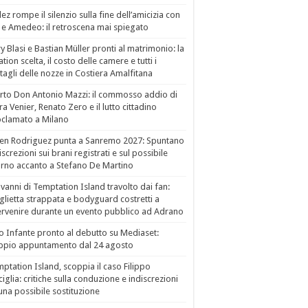
ez rompe il silenzio sulla fine dell’amicizia con
 e Amedeo: il retroscena mai spiegato
ry Blasi e Bastian Müller pronti al matrimonio: la
ation scelta, il costo delle camere e tutti i
tagli delle nozze in Costiera Amalfitana
to Don Antonio Mazzi: il commosso addio di
a Venier, Renato Zero e il lutto cittadino
clamato a Milano
en Rodriguez punta a Sanremo 2027: Spuntano
iscrezioni sui brani registrati e sul possibile
orno accanto a Stefano De Martino
vanni di Temptation Island travolto dai fan:
lietta strappata e bodyguard costretti a
ervenire durante un evento pubblico ad Adrano
o Infante pronto al debutto su Mediaset:
ppio appuntamento dal 24 agosto
ptation Island, scoppia il caso Filippo
ciglia: critiche sulla conduzione e indiscrezioni
una possibile sostituzione