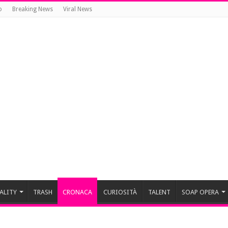
o
Breaking News
Viral News
ALITY
TRASH
CRONACA
CURIOSITÀ
TALENT
SOAP OPERA