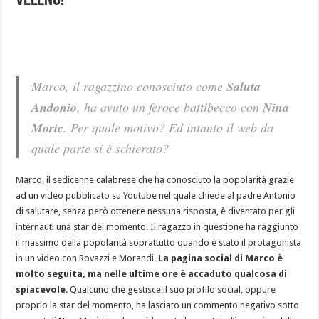
veleno!
Marco, il ragazzino conosciuto come
Saluta
Andonio
, ha avuto un feroce battibecco con
Nina
Moric
. Per quale motivo? Ed intanto il web da
quale parte si è schierato?
Marco, il sedicenne calabrese che ha conosciuto la popolarità grazie
ad un video pubblicato su Youtube nel quale chiede al padre Antonio
di salutare, senza però ottenere nessuna risposta, è diventato per gli
internauti una star del momento. Il ragazzo in questione ha raggiunto
il massimo della popolarità soprattutto quando è stato il protagonista
in un video con Rovazzi e Morandi.
La pagina social di Marco è
molto seguita, ma nelle ultime ore è accaduto qualcosa di
spiacevole
. Qualcuno che gestisce il suo profilo social, oppure
proprio la star del momento, ha lasciato un commento negativo sotto