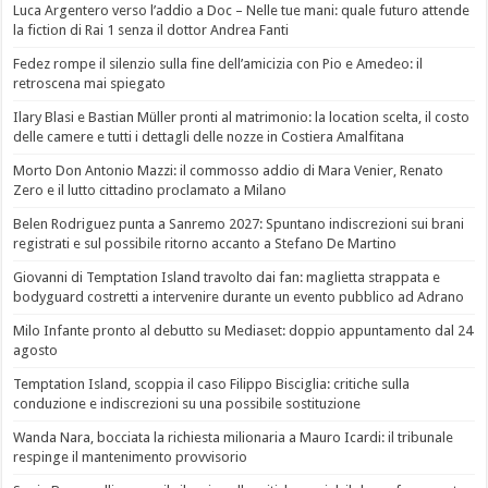
Luca Argentero verso l’addio a Doc – Nelle tue mani: quale futuro attende
la fiction di Rai 1 senza il dottor Andrea Fanti
Fedez rompe il silenzio sulla fine dell’amicizia con Pio e Amedeo: il
retroscena mai spiegato
Ilary Blasi e Bastian Müller pronti al matrimonio: la location scelta, il costo
delle camere e tutti i dettagli delle nozze in Costiera Amalfitana
Morto Don Antonio Mazzi: il commosso addio di Mara Venier, Renato
Zero e il lutto cittadino proclamato a Milano
Belen Rodriguez punta a Sanremo 2027: Spuntano indiscrezioni sui brani
registrati e sul possibile ritorno accanto a Stefano De Martino
Giovanni di Temptation Island travolto dai fan: maglietta strappata e
bodyguard costretti a intervenire durante un evento pubblico ad Adrano
Milo Infante pronto al debutto su Mediaset: doppio appuntamento dal 24
agosto
Temptation Island, scoppia il caso Filippo Bisciglia: critiche sulla
conduzione e indiscrezioni su una possibile sostituzione
Wanda Nara, bocciata la richiesta milionaria a Mauro Icardi: il tribunale
respinge il mantenimento provvisorio