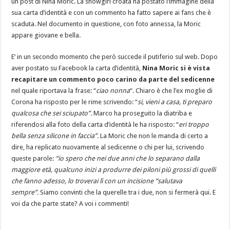
un post di Nina Moric. La showgirl croata ha postato l’immagine della
sua carta d’identità e con un commento ha fatto sapere ai fans che è
scaduta. Nel documento in questione, con foto annessa, la Moric
appare giovane e bella.
E’ in un secondo momento che però succede il putiferio sul web. Dopo
aver postato su Facebook la carta d’identità,
Nina Moric si è vista
recapitare un commento poco carino da parte del sedicenne
nel quale riportava la frase: “
ciao nonna
“. Chiaro è che l’ex moglie di
Corona ha risposto per le rime scrivendo: “
si, vieni a casa, ti preparo
qualcosa che sei sciupato”.
Marco ha proseguito la diatriba e
riferendosi alla foto della carta d’identità le ha risposto: “
eri troppo
bella senza silicone in faccia”.
La Moric che non le manda di certo a
dire, ha replicato nuovamente al sedicenne o chi per lui, scrivendo
queste parole:
“io spero che nei due anni che lo separano dalla
maggiore età, qualcuno inizi a produrre dei piloni più grossi di quelli
che fanno adesso, lo troverai lì con un incisione “salutava
sempre”.
Siamo convinti che la querelle tra i due, non si fermerà qui. E
voi da che parte state? A voi i commenti!