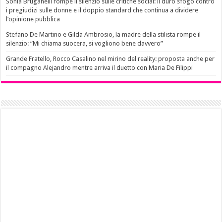
Sonia Bruganelli rompe il silenzio sulle critiche social: il duro sfogo contro
i pregiudizi sulle donne e il doppio standard che continua a dividere
l’opinione pubblica
Stefano De Martino e Gilda Ambrosio, la madre della stilista rompe il
silenzio: “Mi chiama suocera, si vogliono bene davvero”
Grande Fratello, Rocco Casalino nel mirino del reality: proposta anche per
il compagno Alejandro mentre arriva il duetto con Maria De Filippi