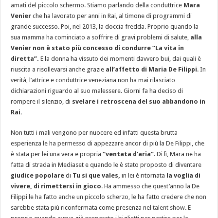
amati del piccolo schermo. Stiamo parlando della conduttrice
Mara
Venier
che ha lavorato per anni in Rai, al timone di programmi di
grande successo. Poi, nel 2013, la doccia fredda. Proprio quando la
sua mamma ha cominciato a soffrire di gravi problemi di salute,
alla
Venier non è stato più concesso di condurre “La vita in
diretta”.
E la donna ha vissuto dei momenti davvero bui, dai quali è
riuscita a risollevarsi anche grazie
all’affetto di Maria De Filippi
. In
verità, l’attrice e conduttrice veneziana non ha mai rilasciato
dichiarazioni riguardo al suo malessere. Giorni fa ha deciso di
rompere il silenzio, di
svelare i retroscena del suo abbandono in
Rai.
Non tutti i mali vengono per nuocere ed infatti questa brutta
esperienza le ha permesso di appezzare ancor di più la De Filippi, che
è stata per lei una vera e propria
“ventata d’aria”
. Di lì, Mara ne ha
fatta di strada in Mediaset e quando le è stato proposto di diventare
giudice popolare
di
Tu sì que vales,
in lei è ritornata
la voglia di
vivere, di rimettersi in gioco
. Ha ammesso che quest’anno la De
Filippi le ha fatto anche un piccolo scherzo, le ha fatto credere che non
sarebbe stata più riconfermata come presenza nel
talent show
. E