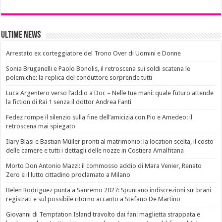
Ultime News
Arrestato ex corteggiatore del Trono Over di Uomini e Donne
Sonia Bruganelli e Paolo Bonolis, il retroscena sui soldi scatena le
polemiche: la replica del conduttore sorprende tutti
Luca Argentero verso l’addio a Doc – Nelle tue mani: quale futuro attende
la fiction di Rai 1 senza il dottor Andrea Fanti
Fedez rompe il silenzio sulla fine dell’amicizia con Pio e Amedeo: il
retroscena mai spiegato
Ilary Blasi e Bastian Müller pronti al matrimonio: la location scelta, il costo
delle camere e tutti i dettagli delle nozze in Costiera Amalfitana
Morto Don Antonio Mazzi: il commosso addio di Mara Venier, Renato
Zero e il lutto cittadino proclamato a Milano
Belen Rodriguez punta a Sanremo 2027: Spuntano indiscrezioni sui brani
registrati e sul possibile ritorno accanto a Stefano De Martino
Giovanni di Temptation Island travolto dai fan: maglietta strappata e