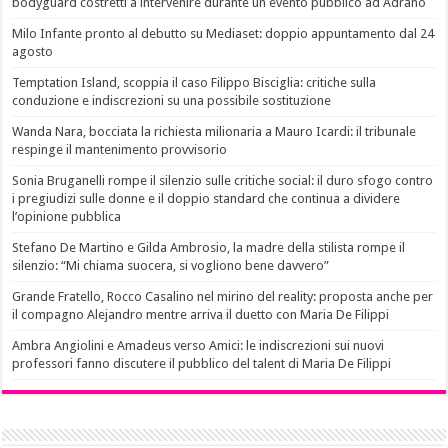
bodyguard costretti a intervenire durante un evento pubblico ad Adrano
Milo Infante pronto al debutto su Mediaset: doppio appuntamento dal 24
agosto
Temptation Island, scoppia il caso Filippo Bisciglia: critiche sulla
conduzione e indiscrezioni su una possibile sostituzione
Wanda Nara, bocciata la richiesta milionaria a Mauro Icardi: il tribunale
respinge il mantenimento provvisorio
Sonia Bruganelli rompe il silenzio sulle critiche social: il duro sfogo contro
i pregiudizi sulle donne e il doppio standard che continua a dividere
l’opinione pubblica
Stefano De Martino e Gilda Ambrosio, la madre della stilista rompe il
silenzio: “Mi chiama suocera, si vogliono bene davvero”
Grande Fratello, Rocco Casalino nel mirino del reality: proposta anche per
il compagno Alejandro mentre arriva il duetto con Maria De Filippi
Ambra Angiolini e Amadeus verso Amici: le indiscrezioni sui nuovi
professori fanno discutere il pubblico del talent di Maria De Filippi