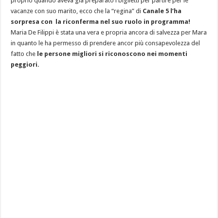
proprio quando aveva già preparato i biglietti per partire per le
vacanze con suo marito, ecco che la “regina” di
Canale 5 l’ha
sorpresa con la riconferma nel suo ruolo in programma!
Maria De Filippi è stata una vera e propria ancora di salvezza per Mara
in quanto le ha permesso di prendere ancor più consapevolezza del
fatto che
le persone migliori si riconoscono nei momenti
peggiori.