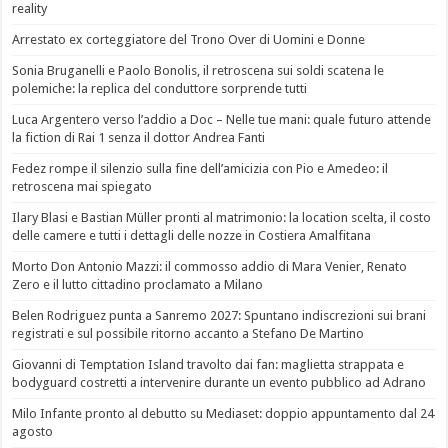
reality
Arrestato ex corteggiatore del Trono Over di Uomini e Donne
Sonia Bruganelli e Paolo Bonolis, il retroscena sui soldi scatena le
polemiche: la replica del conduttore sorprende tutti
Luca Argentero verso l’addio a Doc – Nelle tue mani: quale futuro attende
la fiction di Rai 1 senza il dottor Andrea Fanti
Fedez rompe il silenzio sulla fine dell’amicizia con Pio e Amedeo: il
retroscena mai spiegato
Ilary Blasi e Bastian Müller pronti al matrimonio: la location scelta, il costo
delle camere e tutti i dettagli delle nozze in Costiera Amalfitana
Morto Don Antonio Mazzi: il commosso addio di Mara Venier, Renato
Zero e il lutto cittadino proclamato a Milano
Belen Rodriguez punta a Sanremo 2027: Spuntano indiscrezioni sui brani
registrati e sul possibile ritorno accanto a Stefano De Martino
Giovanni di Temptation Island travolto dai fan: maglietta strappata e
bodyguard costretti a intervenire durante un evento pubblico ad Adrano
Milo Infante pronto al debutto su Mediaset: doppio appuntamento dal 24
agosto