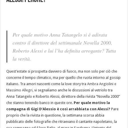
Alessi! Perchè?
Per quale motivo Anna Tatangelo si è adirata
contro il direttore del settimanale Novella 2000,
Roberto Alessi e lui l’ha definita arrogante? Tutta
la verità.
Quest’estate si prospetta davvero di fuoco, ma non solo per ciò che
concerne il tempo climatico, ma per quello che ruota intorno al gossip
italiano. Tra amori nascenti come la love story tra
Ambra Angiolini e
Massimo Allegri
, vi segnaliamo anche le discussioni al vetriolo tra
Anna Tatangelo e Roberto Alessi, direttore della rivista “Novella 2000”
che stanno tenendo banco in queste ore.
Per quale motivo la
compagna di Gigi D’Alessio è così arrabbiata con Alessi?
Pare
proprio che la rivista in questione, la settimana scorsa abbia
pubblicato delle fotografie che ritraevano il cantante napoletano, la
sua compagna ed il loro figlio, al mare in Sardegna. L’intento del