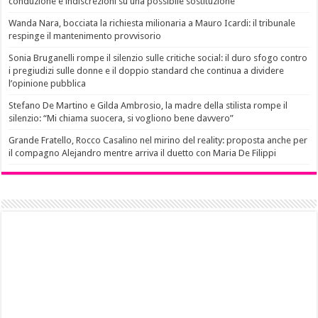
conduzione e indiscrezioni su una possibile sostituzione
Wanda Nara, bocciata la richiesta milionaria a Mauro Icardi: il tribunale
respinge il mantenimento provvisorio
Sonia Bruganelli rompe il silenzio sulle critiche social: il duro sfogo contro
i pregiudizi sulle donne e il doppio standard che continua a dividere
l’opinione pubblica
Stefano De Martino e Gilda Ambrosio, la madre della stilista rompe il
silenzio: “Mi chiama suocera, si vogliono bene davvero”
Grande Fratello, Rocco Casalino nel mirino del reality: proposta anche per
il compagno Alejandro mentre arriva il duetto con Maria De Filippi