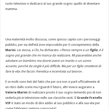
ruolo televisivo e dedicarsi al suo grande sogno: quello di diventare
mamma.
Una maternità molto discussa, come spesso capita con i personaggi
pubblici, per via dell’età (non impossibile per il concepimento) della
Marini
. Lei stessa, a Chi, ha dichiarato: «
Penso sempre a un
figlio
, è il
sogno più grande che mi manca da realizzare. Mi piacerebbe anche
adottare un bambino ma dovrei avere un marito o un uomo
accanto, perché da single è più difficile. Ma per un figlio smetterei di
fare la vita che faccio: frenetica e incentrata sul lavoro
».
E se molti sono lieti del fatto che per ora non si parli ufficialmente di
un ritiro dalle scene ma riguardi il futuro, altri invece augurano a
Valeria Marini
di realizzare presto il suo sogno temendo poi di non
vederla più in televisione nelle sue classiche vesti. Il
Grande Fratello
VIP
è stato un modo di dire addio al suo pubblico e alla sua vita per
come l’abbiamo sempre conosciuta?