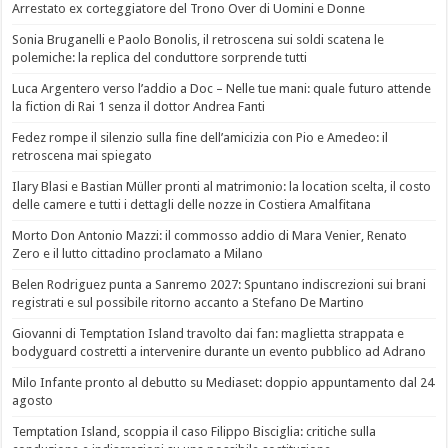
Arrestato ex corteggiatore del Trono Over di Uomini e Donne
Sonia Bruganelli e Paolo Bonolis, il retroscena sui soldi scatena le
polemiche: la replica del conduttore sorprende tutti
Luca Argentero verso l’addio a Doc – Nelle tue mani: quale futuro attende
la fiction di Rai 1 senza il dottor Andrea Fanti
Fedez rompe il silenzio sulla fine dell’amicizia con Pio e Amedeo: il
retroscena mai spiegato
Ilary Blasi e Bastian Müller pronti al matrimonio: la location scelta, il costo
delle camere e tutti i dettagli delle nozze in Costiera Amalfitana
Morto Don Antonio Mazzi: il commosso addio di Mara Venier, Renato
Zero e il lutto cittadino proclamato a Milano
Belen Rodriguez punta a Sanremo 2027: Spuntano indiscrezioni sui brani
registrati e sul possibile ritorno accanto a Stefano De Martino
Giovanni di Temptation Island travolto dai fan: maglietta strappata e
bodyguard costretti a intervenire durante un evento pubblico ad Adrano
Milo Infante pronto al debutto su Mediaset: doppio appuntamento dal 24
agosto
Temptation Island, scoppia il caso Filippo Bisciglia: critiche sulla