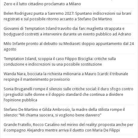
Zero e il lutto cittadino proclamato a Milano
Belen Rodriguez punta a Sanremo 2027: Spuntano indiscrezioni sui brani
registrati e sul possibile ritorno accanto a Stefano De Martino
Giovanni di Temptation Island travolto dai fan: maglietta strappata e
bodyguard costretti a intervenire durante un evento pubblico ad Adrano
Milo Infante pronto al debutto su Mediaset: doppio appuntamento dal 24
agosto
Temptation Island, scoppia il caso Filippo Bisciglia: critiche sulla
conduzione e indiscrezioni su una possibile sostituzione
Wanda Nara, bocciata la richiesta milionaria a Mauro Icardi: il tribunale
respinge il mantenimento provvisorio
Sonia Bruganelli rompe il silenzio sulle critiche social: il duro sfogo contro
i pregiudizi sulle donne e il doppio standard che continua a dividere
l’opinione pubblica
Stefano De Martino e Gilda Ambrosio, la madre della stilista rompe il
silenzio: “Mi chiama suocera, si vogliono bene davvero”
Grande Fratello, Rocco Casalino nel mirino del reality: proposta anche per
il compagno Alejandro mentre arriva il duetto con Maria De Filippi