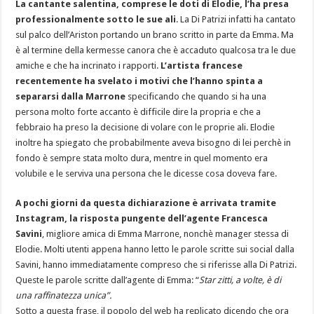
La cantante salentina, comprese le doti di Elodie, l’ha presa
professionalmente sotto le sue ali
. La Di Patrizi infatti ha cantato
sul palco dell’Ariston portando un brano scritto in parte da Emma. Ma
è al termine della kermesse canora che è accaduto qualcosa tra le due
amiche e che ha incrinato i rapporti.
L’artista francese
recentemente ha svelato i motivi che l’hanno spinta a
separarsi dalla Marrone
specificando che quando si ha una
persona molto forte accanto è difficile dire la propria e che a
febbraio ha preso la decisione di volare con le proprie ali. Elodie
inoltre ha spiegato che probabilmente aveva bisogno di lei perchè in
fondo è sempre stata molto dura, mentre in quel momento era
volubile e le serviva una persona che le dicesse cosa doveva fare.
A pochi giorni da questa dichiarazione è arrivata tramite
Instagram, la risposta pungente dell’agente Francesca
Savini
, migliore amica di Emma Marrone, nonchè manager stessa di
Elodie. Molti utenti appena hanno letto le parole scritte sui social dalla
Savini, hanno immediatamente compreso che si riferisse alla Di Patrizi.
Queste le parole scritte dall’agente di Emma: “
Star zitti, a volte, è di
una raffinatezza unica”.
Sotto a questa frase, il popolo del web ha replicato dicendo che ora