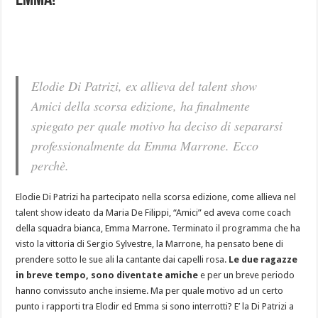
Emma!
Elodie Di Patrizi, ex allieva del talent show
Amici della scorsa edizione, ha finalmente
spiegato per quale motivo ha deciso di separarsi
professionalmente da Emma Marrone. Ecco
perchè.
Elodie Di Patrizi ha partecipato nella scorsa edizione, come allieva nel
talent show
ideato da Maria De Filippi, “Amici” ed aveva come coach
della squadra bianca, Emma Marrone. Terminato il programma che ha
visto la vittoria di Sergio Sylvestre, la Marrone, ha pensato bene di
prendere sotto le sue ali la cantante dai capelli rosa.
Le due ragazze
in breve tempo, sono diventate amiche
e per un breve periodo
hanno convissuto anche insieme. Ma per quale motivo ad un certo
punto i rapporti tra Elodir ed Emma si sono interrotti? E’ la Di Patrizi a