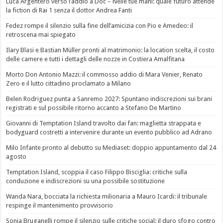
Luca Argentero verso l’addio a Doc – Nelle tue mani: quale futuro attende
la fiction di Rai 1 senza il dottor Andrea Fanti
Fedez rompe il silenzio sulla fine dell’amicizia con Pio e Amedeo: il
retroscena mai spiegato
Ilary Blasi e Bastian Müller pronti al matrimonio: la location scelta, il costo
delle camere e tutti i dettagli delle nozze in Costiera Amalfitana
Morto Don Antonio Mazzi: il commosso addio di Mara Venier, Renato
Zero e il lutto cittadino proclamato a Milano
Belen Rodriguez punta a Sanremo 2027: Spuntano indiscrezioni sui brani
registrati e sul possibile ritorno accanto a Stefano De Martino
Giovanni di Temptation Island travolto dai fan: maglietta strappata e
bodyguard costretti a intervenire durante un evento pubblico ad Adrano
Milo Infante pronto al debutto su Mediaset: doppio appuntamento dal 24
agosto
Temptation Island, scoppia il caso Filippo Bisciglia: critiche sulla
conduzione e indiscrezioni su una possibile sostituzione
Wanda Nara, bocciata la richiesta milionaria a Mauro Icardi: il tribunale
respinge il mantenimento provvisorio
Sonia Bruganelli rompe il silenzio sulle critiche social: il duro sfogo contro