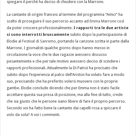
spiegare il perchè ha deciso di chiudere con la Marrone.
La cantante di origini francesi al termine del programma “Amici” ha
scelto di proseguire il suo percorso accanto ad
Emma Marrone
così
da poter crescere professionalmente.
I rapporti tra le due artiste
si sono interrotti bruscamente
subito dopo la partecipazione di
Elodie al
Festival di Sanremo
, portando la canzone scritta in parte dalla
Marrone. I giornalisti qualche giorno dopo hanno messo in
circolazione la voce che le due ragazze avessero discusso
pesantemente e che per tale motivo avessero deciso di scindere i
rapporti professionali. Attualmente la Di Patrizi ha precisato che
subito dopo l’esperienza al palco dell’Ariston ha voluto fare a modo
suo, precisando che ha preferito volersi muovere con le proprie
gambe. Elodie conclude dicendo che per Emma non è stato facile
accettare questa sua presa di posizione, ma alla fine di tutto, crede
che sia giusto che le persone siano libere di fare il proprio percorso.
Secondo voi ha fatto bene la cantante dai capelli rosa a spiccare il
volo da sola? A voi i commenti.