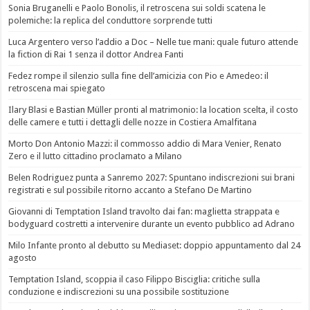
Sonia Bruganelli e Paolo Bonolis, il retroscena sui soldi scatena le
polemiche: la replica del conduttore sorprende tutti
Luca Argentero verso l’addio a Doc – Nelle tue mani: quale futuro attende
la fiction di Rai 1 senza il dottor Andrea Fanti
Fedez rompe il silenzio sulla fine dell’amicizia con Pio e Amedeo: il
retroscena mai spiegato
Ilary Blasi e Bastian Müller pronti al matrimonio: la location scelta, il costo
delle camere e tutti i dettagli delle nozze in Costiera Amalfitana
Morto Don Antonio Mazzi: il commosso addio di Mara Venier, Renato
Zero e il lutto cittadino proclamato a Milano
Belen Rodriguez punta a Sanremo 2027: Spuntano indiscrezioni sui brani
registrati e sul possibile ritorno accanto a Stefano De Martino
Giovanni di Temptation Island travolto dai fan: maglietta strappata e
bodyguard costretti a intervenire durante un evento pubblico ad Adrano
Milo Infante pronto al debutto su Mediaset: doppio appuntamento dal 24
agosto
Temptation Island, scoppia il caso Filippo Bisciglia: critiche sulla
conduzione e indiscrezioni su una possibile sostituzione