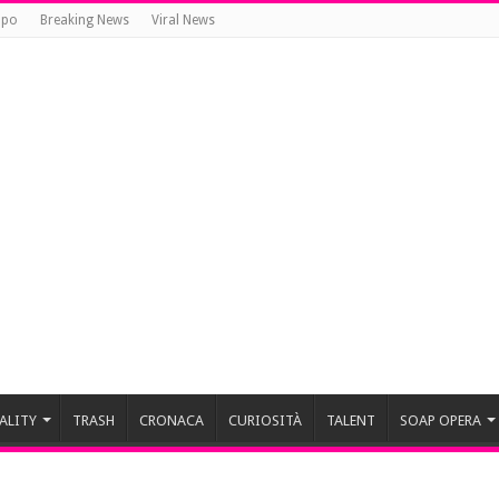
opo
Breaking News
Viral News
ALITY
TRASH
CRONACA
CURIOSITÀ
TALENT
SOAP OPERA