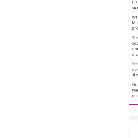
Bis
su 
Wan
Mau
pro
Son
soc
don
div
Ste
del
si 
Gra
rea
men