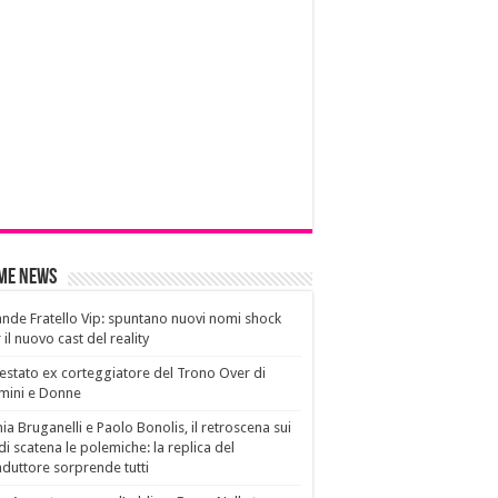
ime News
nde Fratello Vip: spuntano nuovi nomi shock
 il nuovo cast del reality
estato ex corteggiatore del Trono Over di
mini e Donne
ia Bruganelli e Paolo Bonolis, il retroscena sui
di scatena le polemiche: la replica del
duttore sorprende tutti