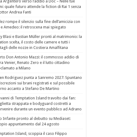
a Argentero verso l’addio a Doc – Nelle tue
i: quale futuro attende la fiction di Rai 1 senza
dottor Andrea Fanti
ez rompe il silenzio sulla fine dell’amicizia con
 e Amedeo: il retroscena mai spiegato
ry Blasi e Bastian Müller pronti al matrimonio: la
ation scelta, il costo delle camere e tutti i
tagli delle nozze in Costiera Amalfitana
to Don Antonio Mazzi: il commosso addio di
a Venier, Renato Zero e il lutto cittadino
clamato a Milano
en Rodriguez punta a Sanremo 2027: Spuntano
iscrezioni sui brani registrati e sul possibile
orno accanto a Stefano De Martino
vanni di Temptation Island travolto dai fan:
lietta strappata e bodyguard costretti a
ervenire durante un evento pubblico ad Adrano
o Infante pronto al debutto su Mediaset:
ppio appuntamento dal 24 agosto
ptation Island, scoppia il caso Filippo