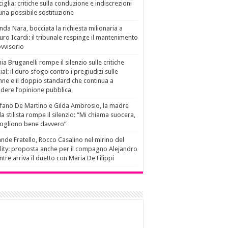
ciglia: critiche sulla conduzione e indiscrezioni
una possibile sostituzione
da Nara, bocciata la richiesta milionaria a
ro Icardi: il tribunale respinge il mantenimento
vvisorio
ia Bruganelli rompe il silenzio sulle critiche
ial: il duro sfogo contro i pregiudizi sulle
ne e il doppio standard che continua a
idere l’opinione pubblica
fano De Martino e Gilda Ambrosio, la madre
la stilista rompe il silenzio: “Mi chiama suocera,
vogliono bene davvero”
nde Fratello, Rocco Casalino nel mirino del
lity: proposta anche per il compagno Alejandro
tre arriva il duetto con Maria De Filippi