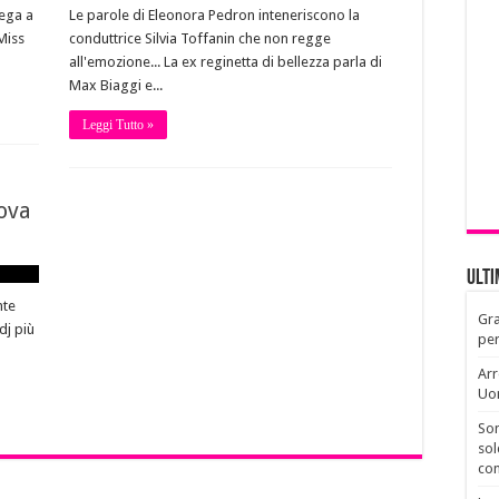
iega a
Le parole di Eleonora Pedron inteneriscono la
Miss
conduttrice Silvia Toffanin che non regge
all'emozione... La ex reginetta di bellezza parla di
Max Biaggi e...
Leggi Tutto »
uova
Ult
nte
Gra
dj più
per
Arr
Uo
Son
sol
con