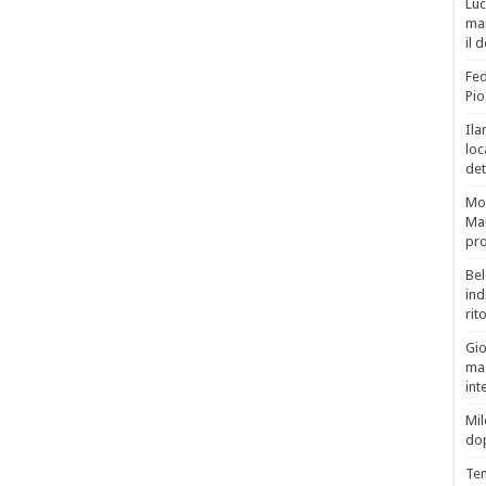
Luc
man
il 
Fed
Pio
Ila
loc
det
Mor
Mar
pro
Bel
ind
rit
Gio
mag
int
Mil
do
Tem