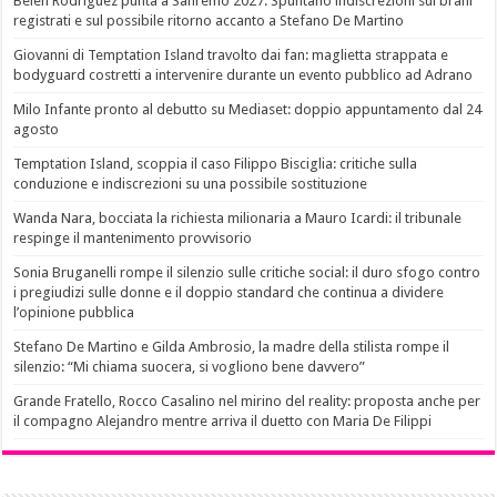
Belen Rodriguez punta a Sanremo 2027: Spuntano indiscrezioni sui brani
registrati e sul possibile ritorno accanto a Stefano De Martino
Giovanni di Temptation Island travolto dai fan: maglietta strappata e
bodyguard costretti a intervenire durante un evento pubblico ad Adrano
Milo Infante pronto al debutto su Mediaset: doppio appuntamento dal 24
agosto
Temptation Island, scoppia il caso Filippo Bisciglia: critiche sulla
conduzione e indiscrezioni su una possibile sostituzione
Wanda Nara, bocciata la richiesta milionaria a Mauro Icardi: il tribunale
respinge il mantenimento provvisorio
Sonia Bruganelli rompe il silenzio sulle critiche social: il duro sfogo contro
i pregiudizi sulle donne e il doppio standard che continua a dividere
l’opinione pubblica
Stefano De Martino e Gilda Ambrosio, la madre della stilista rompe il
silenzio: “Mi chiama suocera, si vogliono bene davvero”
Grande Fratello, Rocco Casalino nel mirino del reality: proposta anche per
il compagno Alejandro mentre arriva il duetto con Maria De Filippi