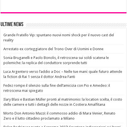
Ultime News
Grande Fratello Vip: spuntano nuovi nomi shock per il nuovo cast del
reality
Arrestato ex corteggiatore del Trono Over di Uomini e Donne
Sonia Bruganelli e Paolo Bonolis, il retroscena sui soldi scatena le
polemiche: la replica del conduttore sorprende tutti
Luca Argentero verso l’addio a Doc – Nelle tue mani: quale futuro attende
la fiction di Rai 1 senza il dottor Andrea Fanti
Fedez rompe il silenzio sulla fine dell’amicizia con Pio e Amedeo: il
retroscena mai spiegato
Ilary Blasi e Bastian Müller pronti al matrimonio: la location scelta, il costo
delle camere e tutti i dettagli delle nozze in Costiera Amalfitana
Morto Don Antonio Mazzi: il commosso addio di Mara Venier, Renato
Zero e il lutto cittadino proclamato a Milano