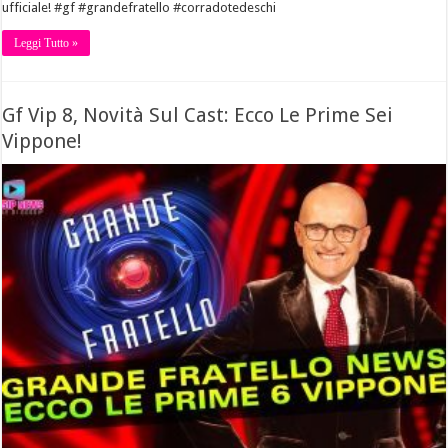
ufficiale! #gf #grandefratello #corradotedeschi
Leggi Tutto »
Gf Vip 8, Novità Sul Cast: Ecco Le Prime Sei
Vippone!