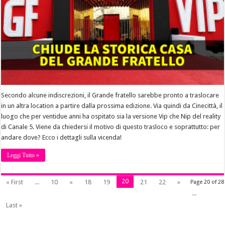
Secondo alcune indiscrezioni, il Grande fratello sarebbe pronto a traslocare
in un altra location a partire dalla prossima edizione. Via quindi da Cinecittà, il
luogo che per ventidue anni ha ospitato sia la versione Vip che Nip del reality
di Canale 5. Viene da chiedersi il motivo di questo trasloco e soprattutto: per
andare dove? Ecco i dettagli sulla vicenda!
Leggi Tutto »
20
« First
...
10
«
18
19
21
22
»
Page 20 of 28
...
Last »