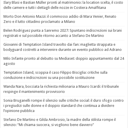
Ilary Blasi e Bastian Müller pronti al matrimonio: la location scelta, il costo
delle camere e tutti i dettagli delle nozze in Costiera Amalfitana
Morto Don Antonio Mazzi: il commosso addio di Mara Venier, Renato
Zero e il lutto cittadino proclamato a Milano
Belen Rodriguez punta a Sanremo 2027: Spuntano indiscrezioni sui brani
registrati e sul possibile ritorno accanto a Stefano De Martino
Giovanni di Temptation Island travolto dai fan: maglietta strappata e
bodyguard costretti a intervenire durante un evento pubblico ad Adrano
Milo Infante pronto al debutto su Mediaset: doppio appuntamento dal 24
agosto
Temptation Island, scoppia il caso Filippo Bisciglia: critiche sulla
conduzione e indiscrezioni su una possibile sostituzione
Wanda Nara, bocciata la richiesta milionaria a Mauro Icardi: il tribunale
respinge il mantenimento provvisorio
Sonia Bruganelli rompe il silenzio sulle critiche social: il duro sfogo contro
i pregiudizi sulle donne e il doppio standard che continua a dividere
l’opinione pubblica
Stefano De Martino e Gilda Ambrosio, la madre della stilista rompe il
silenzio: “Mi chiama suocera, si vogliono bene davvero”