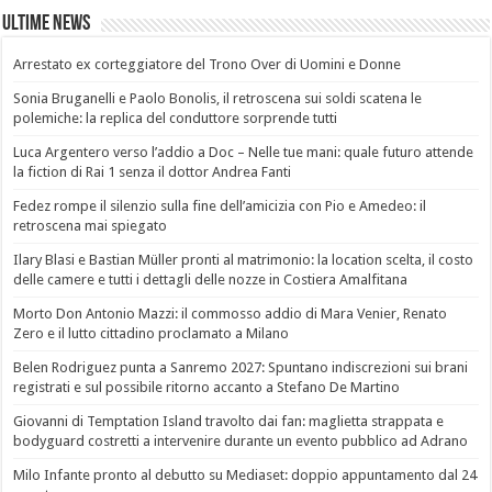
Ultime News
Arrestato ex corteggiatore del Trono Over di Uomini e Donne
Sonia Bruganelli e Paolo Bonolis, il retroscena sui soldi scatena le
polemiche: la replica del conduttore sorprende tutti
Luca Argentero verso l’addio a Doc – Nelle tue mani: quale futuro attende
la fiction di Rai 1 senza il dottor Andrea Fanti
Fedez rompe il silenzio sulla fine dell’amicizia con Pio e Amedeo: il
retroscena mai spiegato
Ilary Blasi e Bastian Müller pronti al matrimonio: la location scelta, il costo
delle camere e tutti i dettagli delle nozze in Costiera Amalfitana
Morto Don Antonio Mazzi: il commosso addio di Mara Venier, Renato
Zero e il lutto cittadino proclamato a Milano
Belen Rodriguez punta a Sanremo 2027: Spuntano indiscrezioni sui brani
registrati e sul possibile ritorno accanto a Stefano De Martino
Giovanni di Temptation Island travolto dai fan: maglietta strappata e
bodyguard costretti a intervenire durante un evento pubblico ad Adrano
Milo Infante pronto al debutto su Mediaset: doppio appuntamento dal 24