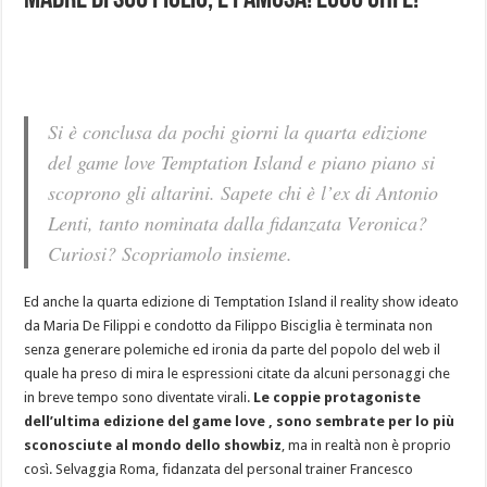
madre di suo figlio, è famosa! Ecco chi è!
Si è conclusa da pochi giorni la quarta edizione
del game love Temptation Island e piano piano si
scoprono gli altarini. Sapete chi è l’ex di Antonio
Lenti, tanto nominata dalla fidanzata Veronica?
Curiosi? Scopriamolo insieme.
Ed anche la quarta edizione di Temptation Island il reality show ideato
da Maria De Filippi e condotto da Filippo Bisciglia è terminata non
senza generare polemiche ed ironia da parte del popolo del web il
quale ha preso di mira le espressioni citate da alcuni personaggi che
in breve tempo sono diventate virali.
Le coppie
protagoniste
dell’ultima edizione del game love , sono sembrate per lo più
sconosciute al mondo dello showbiz
, ma in realtà non è proprio
così. Selvaggia Roma, fidanzata del personal trainer Francesco