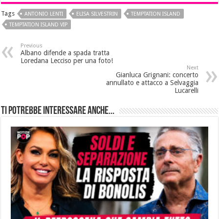
Tags
ANTONIO LENTI
ELISA SILVESTRIN
TEMPTATION ISLAND
TEMPTATION ISLAND VIP
Previous
Albano difende a spada tratta
Loredana Lecciso per una foto!
Next
Gianluca Grignani: concerto
annullato e attacco a Selvaggia
Lucarelli
Ti potrebbe interessare anche...