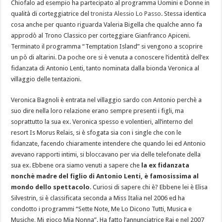
Chiofalo ad esempio ha partecipato al programma Uomini e Donne in
qualità di corteggiatrice del
tronista Alessio Lo Passo
. Stessa identica
cosa anche per quanto riguarda Valeria Bigella che qualche anno fa
approdò al Trono Classico per corteggiare Gianfranco Apiceni.
Terminato il programma “Temptation Island” si vengono a scoprire
un pò di altarini. Da poche ore si è venuta a conoscere l’identità dell’ex
fidanzata di Antonio Lenti, tanto nominata dalla bionda Veronica al
villaggio delle tentazioni.
Veronica Bagnoli è entrata nel villaggio sardo con Antonio perchè a
suo dire nella loro relazione erano sempre presenti i figli, ma
soprattutto la sua ex. Veronica spesso e volentieri, all’interno del
resort Is Morus Relais, si è sfogata sia con i single che con le
fidanzate, facendo chiaramente intendere che quando lei ed Antonio
avevano rapporti intimi, si bloccavano per via delle telefonate della
sua ex. Ebbene ora siamo venuti a sapere che
la ex fidanzata
nonchè madre del figlio di Antonio Lenti, è famosissima al
mondo dello spettacolo
. Curiosi di sapere chi è? Ebbene lei è Elisa
Silvestrin, si è classificata seconda a Miss Italia nel 2006 ed ha
condotto i programmi “Sette Note, Me Lo Dicono Tutti, Musica e
Musiche, Mi gioco Mia Nonna”. Ha fatto l’annunciatrice Rai e nel 2007