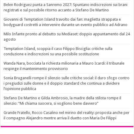
Belen Rodriguez punta a Sanremo 2027: Spuntano indiscrezioni sui brani
registrati e sul possibile ritorno accanto a Stefano De Martino
Giovanni di Temptation Island travolto dai fan: maglietta strappata e
bodyguard costretti a intervenire durante un evento pubblico ad Adrano
Milo Infante pronto al debutto su Mediaset: doppio appuntamento dal 24
agosto
Temptation Island, scoppia il caso Filippo Bisciglia: critiche sulla
conduzione e indiscrezioni su una possibile sostituzione
Wanda Nara, bocciata la richiesta milionaria a Mauro Icardi: il tribunale
respinge il mantenimento provvisorio
Sonia Bruganelli rompe il silenzio sulle critiche social: il duro sfogo contro
i pregiudizi sulle donne e il doppio standard che continua a dividere
l’opinione pubblica
Stefano De Martino e Gilda Ambrosio, la madre della stilista rompe il
silenzio: “Mi chiama suocera, si vogliono bene davvero”
Grande Fratello, Rocco Casalino nel mirino del reality: proposta anche per
il compagno Alejandro mentre arriva il duetto con Maria De Filippi