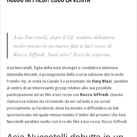
Rocco Siffredi? Ecco la verità
Asia Nuccetelli, dopo il Gf, sembra debutterà
molto presto in un nuovo film a luci rosse di
Rocco Siffredi. Sarà vero? Ecco la risposta.
Asia Nuccetelli, figlia della nota showgirl e conduttrice televisiva
Antonella Mosetti, e protagonista della scorsa edizione del
Grande
Fratello Vip
, in onda su Canale 5 e presentato da
Ilary Blasi
, sarebbe
al centro di un interessante gossip relativo alla sua possibile
partecipazione ad un film a luci rosse con
Rocco Siffredi
. Questa
clamorosa notizia sta circolando da ieri sul web e sui social,
precisamente su Facebook, dove ha iniziato a diffondersi un link
sponsorizzato nel quale veniva rivelato il ‘video del provino’ che Asia
Nuccetelli avrebbe svolto con il re dei film a luci rosse, Rocco Siffredi.