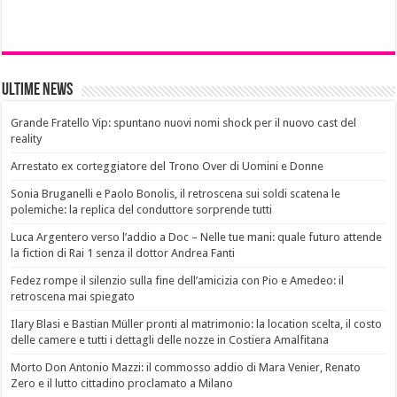
Ultime News
Grande Fratello Vip: spuntano nuovi nomi shock per il nuovo cast del
reality
Arrestato ex corteggiatore del Trono Over di Uomini e Donne
Sonia Bruganelli e Paolo Bonolis, il retroscena sui soldi scatena le
polemiche: la replica del conduttore sorprende tutti
Luca Argentero verso l’addio a Doc – Nelle tue mani: quale futuro attende
la fiction di Rai 1 senza il dottor Andrea Fanti
Fedez rompe il silenzio sulla fine dell’amicizia con Pio e Amedeo: il
retroscena mai spiegato
Ilary Blasi e Bastian Müller pronti al matrimonio: la location scelta, il costo
delle camere e tutti i dettagli delle nozze in Costiera Amalfitana
Morto Don Antonio Mazzi: il commosso addio di Mara Venier, Renato
Zero e il lutto cittadino proclamato a Milano