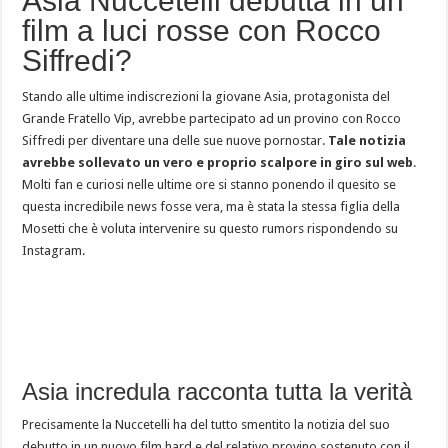
Asia Nuccetelli debutta in un
film a luci rosse con Rocco
Siffredi?
Stando alle ultime indiscrezioni la giovane Asia, protagonista del
Grande Fratello Vip, avrebbe partecipato ad un provino con Rocco
Siffredi per diventare una delle sue nuove pornostar.
Tale notizia
avrebbe sollevato un vero e proprio scalpore in giro sul web
.
Molti fan e curiosi nelle ultime ore si stanno ponendo il quesito se
questa incredibile news fosse vera, ma è stata la stessa figlia della
Mosetti che è voluta intervenire su questo rumors rispondendo su
Instagram.
Asia incredula racconta tutta la verità
Precisamente la Nuccetelli ha del tutto smentito la notizia del suo
debutto in un nuovo film hard e del relativo provino sostenuto con il