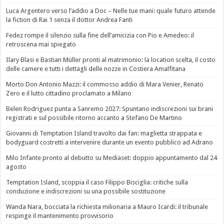
Luca Argentero verso l’addio a Doc – Nelle tue mani: quale futuro attende
la fiction di Rai 1 senza il dottor Andrea Fanti
Fedez rompe il silenzio sulla fine dell’amicizia con Pio e Amedeo: il
retroscena mai spiegato
Ilary Blasi e Bastian Müller pronti al matrimonio: la location scelta, il costo
delle camere e tutti i dettagli delle nozze in Costiera Amalfitana
Morto Don Antonio Mazzi: il commosso addio di Mara Venier, Renato
Zero e il lutto cittadino proclamato a Milano
Belen Rodriguez punta a Sanremo 2027: Spuntano indiscrezioni sui brani
registrati e sul possibile ritorno accanto a Stefano De Martino
Giovanni di Temptation Island travolto dai fan: maglietta strappata e
bodyguard costretti a intervenire durante un evento pubblico ad Adrano
Milo Infante pronto al debutto su Mediaset: doppio appuntamento dal 24
agosto
Temptation Island, scoppia il caso Filippo Bisciglia: critiche sulla
conduzione e indiscrezioni su una possibile sostituzione
Wanda Nara, bocciata la richiesta milionaria a Mauro Icardi: il tribunale
respinge il mantenimento provvisorio