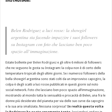
Instagram!
Belen Rodriguez a luci rosse: la showgirl
argentina sta facendo impazzire i suoi followers
su Instagram con foto che lasciano ben poco
spazio all’immaginazione.
Estate bollente per
Belen Rodriguez
e gli oltre 6 milioni di followers
che ne seguono le gesta su Instagram: la colpa non è di certo delle
temperature tropicali degli ultimi giorni. Se i numerosi followers della
bella showgirl argentina sono stati colti da un improvviso capogiro, la
colpa è degli scatti a luci rosse pubblicati in questi giorni sul noto
social network. Foto che lasciano ben poco spazio all’immaginazione,
mostrando al mondo tutta la sensualità e procacità di Belen, una fra le
donne più desiderate del pianeta per via delle sue curve da capogiro
e la sua aria smaliziata. Nessuna sorpresa?
In realtà questa volta
la Rodriguez ha osato veramente tanto
, lasciandosi andare in