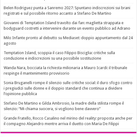
Belen Rodriguez punta a Sanremo 2027: Spuntano indiscrezioni sui brani
registrati e sul possibile ritorno accanto a Stefano De Martino
Giovanni di Temptation Island travolto dai fan: maglietta strappata e
bodyguard costretti a intervenire durante un evento pubblico ad Adrano
Milo Infante pronto al debutto su Mediaset: doppio appuntamento dal 24
agosto
Temptation Island, scoppia il caso Filippo Bisciglia: critiche sulla
conduzione e indiscrezioni su una possibile sostituzione
Wanda Nara, bocciata la richiesta milionaria a Mauro Icardi: il tribunale
respinge il mantenimento provvisorio
Sonia Bruganelli rompe il silenzio sulle critiche social: il duro sfogo contro
i pregiudizi sulle donne e il doppio standard che continua a dividere
l’opinione pubblica
Stefano De Martino e Gilda Ambrosio, la madre della stilista rompe il
silenzio: “Mi chiama suocera, si vogliono bene davvero”
Grande Fratello, Rocco Casalino nel mirino del reality: proposta anche per
il compagno Alejandro mentre arriva il duetto con Maria De Filippi