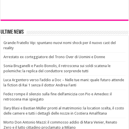
Ultime News
Grande Fratello Vip: spuntano nuovi nomi shock per il nuovo cast del
reality
Arrestato ex corteggiatore del Trono Over di Uomini e Donne
Sonia Bruganelli e Paolo Bonolis, il retroscena sui soldi scatena le
polemiche: la replica del conduttore sorprende tutti
Luca Argentero verso l’addio a Doc – Nelle tue mani: quale futuro attende
la fiction di Rai 1 senza il dottor Andrea Fanti
Fedez rompe il silenzio sulla fine dell’amicizia con Pio e Amedeo: il
retroscena mai spiegato
Ilary Blasi e Bastian Müller pronti al matrimonio: la location scelta, il costo
delle camere e tutti i dettagli delle nozze in Costiera Amalfitana
Morto Don Antonio Mazzi: il commosso addio di Mara Venier, Renato
Zero e il lutto cittadino proclamato a Milano