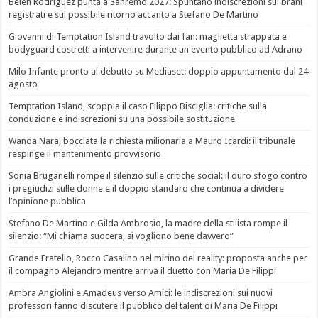
Belen Rodriguez punta a Sanremo 2027: Spuntano indiscrezioni sui brani
registrati e sul possibile ritorno accanto a Stefano De Martino
Giovanni di Temptation Island travolto dai fan: maglietta strappata e
bodyguard costretti a intervenire durante un evento pubblico ad Adrano
Milo Infante pronto al debutto su Mediaset: doppio appuntamento dal 24
agosto
Temptation Island, scoppia il caso Filippo Bisciglia: critiche sulla
conduzione e indiscrezioni su una possibile sostituzione
Wanda Nara, bocciata la richiesta milionaria a Mauro Icardi: il tribunale
respinge il mantenimento provvisorio
Sonia Bruganelli rompe il silenzio sulle critiche social: il duro sfogo contro
i pregiudizi sulle donne e il doppio standard che continua a dividere
l’opinione pubblica
Stefano De Martino e Gilda Ambrosio, la madre della stilista rompe il
silenzio: “Mi chiama suocera, si vogliono bene davvero”
Grande Fratello, Rocco Casalino nel mirino del reality: proposta anche per
il compagno Alejandro mentre arriva il duetto con Maria De Filippi
Ambra Angiolini e Amadeus verso Amici: le indiscrezioni sui nuovi
professori fanno discutere il pubblico del talent di Maria De Filippi