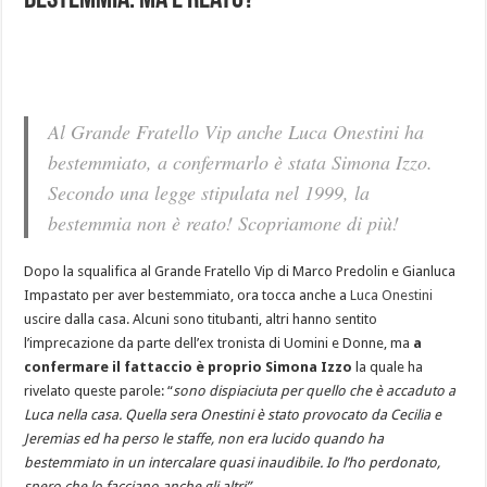
bestemmia. Ma è reato?
Al Grande Fratello Vip anche Luca Onestini ha
bestemmiato, a confermarlo è stata Simona Izzo.
Secondo una legge stipulata nel 1999, la
bestemmia non è reato! Scopriamone di più!
Dopo la squalifica al Grande Fratello Vip di Marco Predolin e Gianluca
Impastato per aver bestemmiato, ora tocca anche a
Luca Onestini
uscire dalla casa. Alcuni sono titubanti, altri hanno sentito
l’imprecazione da parte dell’ex tronista di Uomini e Donne, ma
a
confermare il fattaccio è proprio Simona Izzo
la quale ha
rivelato queste parole: “
sono dispiaciuta per quello che è accaduto a
Luca nella casa. Quella sera Onestini è stato provocato da Cecilia e
Jeremias ed ha perso le staffe, non era lucido quando ha
bestemmiato in un intercalare quasi inaudibile. Io l’ho perdonato,
spero che lo facciano anche gli altri”.