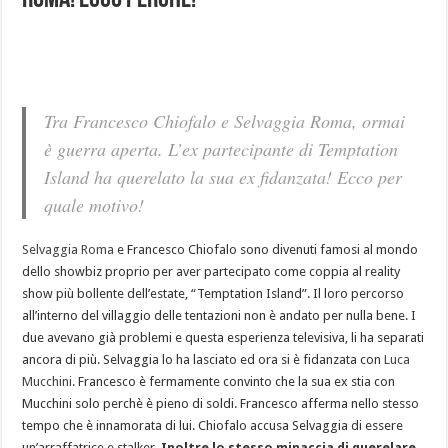
Roma! Ecco perchè!
Tra Francesco Chiofalo e Selvaggia Roma, ormai
è guerra aperta. L’ex partecipante di Temptation
Island ha querelato la sua ex fidanzata! Ecco per
quale motivo!
Selvaggia Roma
e Francesco Chiofalo sono divenuti famosi al mondo
dello showbiz proprio per aver partecipato come coppia al reality
show più bollente dell’estate, “Temptation Island”. Il loro percorso
all’interno del villaggio delle tentazioni non è andato per nulla bene. I
due avevano già problemi e questa esperienza televisiva, li ha separati
ancora di più. Selvaggia lo ha lasciato ed ora si è fidanzata con
Luca
Mucchini
. Francesco è fermamente convinto che la sua ex stia con
Mucchini solo perchè è pieno di soldi. Francesco afferma nello stesso
tempo che è innamorata di lui. Chiofalo accusa Selvaggia di essere
un’arraffatrice e stalker.
Inoltre lo stesso minaccia di querelare