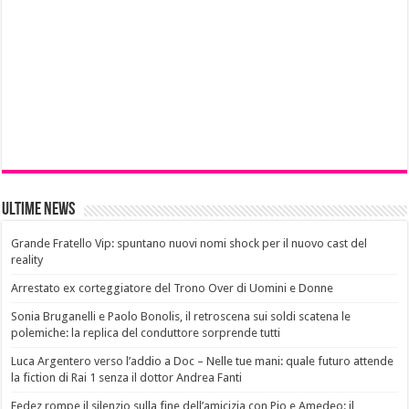
Ultime News
Grande Fratello Vip: spuntano nuovi nomi shock per il nuovo cast del
reality
Arrestato ex corteggiatore del Trono Over di Uomini e Donne
Sonia Bruganelli e Paolo Bonolis, il retroscena sui soldi scatena le
polemiche: la replica del conduttore sorprende tutti
Luca Argentero verso l’addio a Doc – Nelle tue mani: quale futuro attende
la fiction di Rai 1 senza il dottor Andrea Fanti
Fedez rompe il silenzio sulla fine dell’amicizia con Pio e Amedeo: il