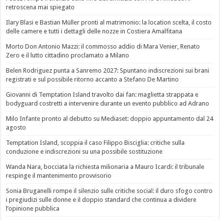
retroscena mai spiegato
Ilary Blasi e Bastian Müller pronti al matrimonio: la location scelta, il costo
delle camere e tutti i dettagli delle nozze in Costiera Amalfitana
Morto Don Antonio Mazzi: il commosso addio di Mara Venier, Renato
Zero e il lutto cittadino proclamato a Milano
Belen Rodriguez punta a Sanremo 2027: Spuntano indiscrezioni sui brani
registrati e sul possibile ritorno accanto a Stefano De Martino
Giovanni di Temptation Island travolto dai fan: maglietta strappata e
bodyguard costretti a intervenire durante un evento pubblico ad Adrano
Milo Infante pronto al debutto su Mediaset: doppio appuntamento dal 24
agosto
Temptation Island, scoppia il caso Filippo Bisciglia: critiche sulla
conduzione e indiscrezioni su una possibile sostituzione
Wanda Nara, bocciata la richiesta milionaria a Mauro Icardi: il tribunale
respinge il mantenimento provvisorio
Sonia Bruganelli rompe il silenzio sulle critiche social: il duro sfogo contro
i pregiudizi sulle donne e il doppio standard che continua a dividere
l’opinione pubblica