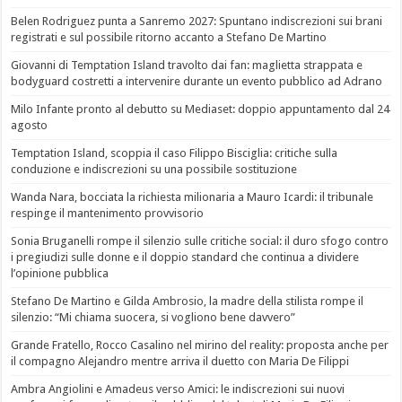
Belen Rodriguez punta a Sanremo 2027: Spuntano indiscrezioni sui brani
registrati e sul possibile ritorno accanto a Stefano De Martino
Giovanni di Temptation Island travolto dai fan: maglietta strappata e
bodyguard costretti a intervenire durante un evento pubblico ad Adrano
Milo Infante pronto al debutto su Mediaset: doppio appuntamento dal 24
agosto
Temptation Island, scoppia il caso Filippo Bisciglia: critiche sulla
conduzione e indiscrezioni su una possibile sostituzione
Wanda Nara, bocciata la richiesta milionaria a Mauro Icardi: il tribunale
respinge il mantenimento provvisorio
Sonia Bruganelli rompe il silenzio sulle critiche social: il duro sfogo contro
i pregiudizi sulle donne e il doppio standard che continua a dividere
l’opinione pubblica
Stefano De Martino e Gilda Ambrosio, la madre della stilista rompe il
silenzio: “Mi chiama suocera, si vogliono bene davvero”
Grande Fratello, Rocco Casalino nel mirino del reality: proposta anche per
il compagno Alejandro mentre arriva il duetto con Maria De Filippi
Ambra Angiolini e Amadeus verso Amici: le indiscrezioni sui nuovi