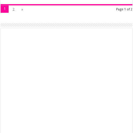
1
2
»
Page 1 of 2